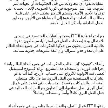
النقابات بقوة أي محاولات من قبل الحكومات أو الجهات غير
النزيهة، مثل تلك الموجودة في كوريا الجنوبية، لإلغاء الحماية التي
توفرها الأجور الآمنة، وسيتم التركيز بشكل خاص على تلبية
مطالب السائقات، والدعوة إلى المساواة في الأجور، ومعايير
العمل العادلة، وأماكن العمل الآمنة.
مع اجتماع قادة الـITF وممثلو النقابات المنتسبة في سيدني
للاحتفال ببدء إصلاحات النقل في أستراليا، سيطلقون دعوة
عالمية للعمل، يحثون من خلالها الحكومات في جميع أنحاء العالم
على أن تحذو حذو أستراليا وأن تُنفذ تشريعات جذرية مماثلة.
وأضاف كوتون: "إننا نطالب الحكومات في جميع أنحاء العالم باتخاذ
إجراءات فورية، واستخدام هذا التشريع الرائد كنموذج لمستقبل
تُعطى فيه الأولوية للأرواح على حساب الأرباح. كما أننا ندعو
الشركات المستفيدة من النقل البري، بما في ذلك مشغلي
المنصات والشركات متعددة الجنسيات التي تعتمد على عمال
النقل البري لنقل بضائعها، إلى التعاون مع النقابات العمالية في
جعل النقل البري عادلاً وآمناً ومستداماً وشاملاً".
يدعو الـITF عمال النقل، والنقابات، والمناصرين في جميع أنحاء