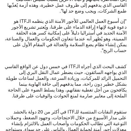
القاسي الذي يدفعهم إلى ظروف عمل خطيرة، وهذه أزمة يُغذّيها
طمع الشركات، ويجب وضع حد لها".
"إن أسبوع العمل العالمي للأجور الآمنة الذي ينظمه الـITF هو
دعوة قوية لإنهاء إراقة الدماء على طرقنا، ويُعتبر تشريع الأجور
الآمنة الجديد في أستراليا دليلاً على إمكانية كسر هذه الحلقة
المميتة، وهو يُظهر أنه عندما تتعاون الحكومات والعمال والصناعة،
يمكن إنشاء نظام يضع السلامة والعدالة في المقام الأول على
حساب الربح".
كشف البحث الذي أجراه الـITF في خمس دول عن الواقع القاسي
الذي يواجهه السائقون، حيث يضطر عمال النقل البري إلى
التحميل الزائد للمركبات، وزيادة السرعة، والعمل لساعات طويلة
بشكل خطير دون راحة، مما يدفعهم إلى حافة الهاوية بينما
يكافحون من أجل تغطية نفقاتهم، وهذا يسلط الضوء على الحاجة
الملحة إلى معايير صارمة لمنع الحوادث والوفيات على طرقنا.
ستقوم النقابات المنتسبة للـITF في أكثر من 20 دولة بالحشد
على مدار الأسبوع من خلال الاحتجاجات، وجهود الضغط، وحملات
التوعية التي تطالب الحكومات وأصحاب العمل بالالتزام بإنشاء
معدلات أجور آمنة لحماية العمال والناس على حد سواء. وستواجه