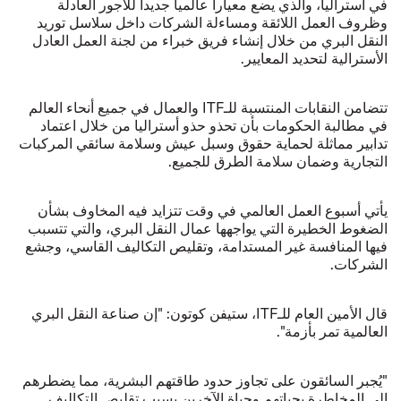
في أستراليا، والذي يضع معياراً عالمياً جديداً للأجور العادلة
وظروف العمل اللائقة ومساءلة الشركات داخل سلاسل توريد
النقل البري من خلال إنشاء فريق خبراء من لجنة العمل العادل
الأسترالية لتحديد المعايير.
تتضامن النقابات المنتسبة للـITF والعمال في جميع أنحاء العالم
في مطالبة الحكومات بأن تحذو حذو أستراليا من خلال اعتماد
تدابير مماثلة لحماية حقوق وسبل عيش وسلامة سائقي المركبات
التجارية وضمان سلامة الطرق للجميع.
يأتي أسبوع العمل العالمي في وقت تتزايد فيه المخاوف بشأن
الضغوط الخطيرة التي يواجهها عمال النقل البري، والتي تتسبب
فيها المنافسة غير المستدامة، وتقليص التكاليف القاسي، وجشع
الشركات.
قال الأمين العام للـITF، ستيفن كوتون: "إن صناعة النقل البري
العالمية تمر بأزمة".
"يُجبر السائقون على تجاوز حدود طاقتهم البشرية، مما يضطرهم
إلى المخاطرة بحياتهم وحياة الآخرين بسبب تقليص التكاليف