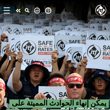
Skip
to
Take
main
content
action
يمكن إنهاء الحوادث المميتة على