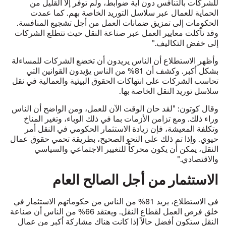
للشركات بالتنافس دون أية ضوابط، ولم توفر إلا القليل من
الحماية للعمال عبر سلاسل التوريد الخاصة بهم. كما عمدت
الحكومات إلى تمزيق ضمانات العمل من أجل تشجيع المنافسة.
وقد تآكلت معايير العمل عبر صناعة النقل حيث تتطلع الشركات
إلى خفض التكاليف."
وأظهر الاستطلاع أن الناس يريدون أن تخضع الشركات للمساءلة
بشكل أكبر. وكشف أن 81% من الناس يؤيدون القوانين التي
تحاسب الشركات على انتهاكات الحقوق البيئية والعمالية في نقل
سلاسل توريد النقل الخاصة بها.
وقال كوتون: "لقد حان الوقت الآن للعمل، ومن الواضح أن الناس
وراء ذلك. ومع تزامن الأزمات بما في ذلك الوباء، وتغير المناخ
وتكلفة المعيشة، فإن زيادة الاستثمار الحكومي في النقل أمر
حيوي. وإذا تم ذلك على النحو الصحيح، بطريقة تحمي حقوق عمال
النقل، يمكن أن يكون محركاً للتغيير الاجتماعي والسياسي
والاقتصادي."
الاستثمار من أجل الصالح العام
في الاستطلاع، يريد 81% من الناس من حكوماتهم الاستثمار في
خلق فرص العمل لقطاع النقل. ويعتقد 66% من الناس أن صناعة
النقل ستكون أفضل حالاً إذا كانت هناك مشاركة أكبر من عمال