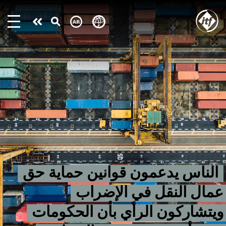
Skip
to
Take
main
content
action
الناس يدعمون قوانين حماية حق
عمال النقل في الإضراب
ويتشاركون الرأي بأن الحكومات