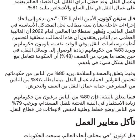
وعمال النقل. وقد حظي الرأي القائل بأن اقتصاد العالم يعتمد
على عمال النقل في نقل السلع والأشخاص بتأييد 81%.
ستيفن كوتون
قال
، الأمين العام للـITF: "نحن ندعو إلى اتخاذ
إجراءات عاجلة بشأن ستة مطالب لحل المشاكل الأساسية في
النقل العالمي. ويُظهر استطلاعنا العالمي لعام 2022 أن الغالبية
العظمى من الناس يعتقدون أن هذه المطالب منطقية لتحسين
أنظمة وسياسات النقل. وفي الوقت نفسه، يلومون حكوماتهم.
ويريد 83% من حكوماتهم زيادة الوصول إلى وسائل النقل، في
حين يعتقد ما يقرب من النصف (48%) أن الحكومة تتعامل مع
النقل بشكل سيء في بلدهم.
وفيما يتعلق بالصحة والسلامة، يريد 85% من الناس من حكوماتهم
تحسين القوانين لحماية عمال النقل، بينما يطلب87% من الناس
من المشرعين حماية عمال النقل من العنف والتحرش.
فيما يتعلق بالبيئة، فإن 80% من الناس يرغبون من حكوماتهم
زيادة الاستثمار في البنية التحتية للنقل المستدام، ويرغب 79%
من الناس وضع خطط وطنية لخفض الانبعاثات في قطاع النقل.
تآكل معايير العمل
قال كوتون: "في مختلف أنحاء العالم، سمحت الحكومات