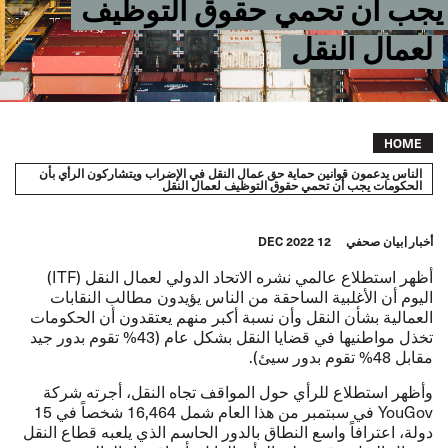
يجب أن تحمي حقوق التوظيف
لعمال النقل
Breadcrumb
HOME
الناس يدعمون قوانين حماية حق عمال النقل في الإضراب ويتشاركون الرأي بأن
الحكومات يجب أن تحمي حقوق التوظيف لعمال النقل
أخبار
بيان صحفي
12 DEC 2022
أظهر
استطلاع عالمي
نشره الاتحاد الدولي لعمال النقل (ITF)
اليوم أن الأغلبية الساحقة من الناس يؤيدون مطالب النقابات
العمالية بشأن النقل وأن نسبة أكبر منهم يعتقدون أن الحكومات
تخذل مواطنيها في قضايا النقل بشكل عام (43% تقوم بدور جيد
مقابل 48% تقوم بدور سيئ).
وأظهر استطلاع للرأي حول المواقف تجاه النقل، أجرته شركة
YouGov في سبتمبر من هذا العام شمل 16,464 شخصاً في 15
دولة، اعترافاً واسع النطاق بالدور الحاسم الذي يلعبه قطاع النقل