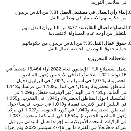
في سلاسل التوريد.
إبداء رأي العمال في مستقبل العمل
81% من الناس يريدون
من حكوماتهم الاستثمار في وظائف النقل.
المساواة لعمال النقل
يعتقد 77% من الناس أن النقل مهم
للتقليل من أوجه عدم المساواة الاقتصادية.
حقوق عمال النقل
83% من الناس يريدون من حكوماتهم
حماية حقوق التوظيف الخاصة بعمال النقل.
ملاحظات للمحررين:
شمل استطلاع الـITF العالمي لعام 2022 آراء 16,464 شخصاً في
15 دولة: 1,021 شخصاً بالغاً في الأرجنتين (حول المناطق
الحضرية)، و1,074 في أستراليا ، و1,002 في البرازيل (حول
المناطق الحضرية)، و1,105 في كندا، و1,108 في فرنسا، و1,113
في ألمانيا، و1,125 في الهند (عبر الإنترنت فقط)، و1,099 في
المكسيك (حول المناطق الحضرية)، و1,040 في المغرب، و1,055
في الفلبين (عبر الإنترنت فقط)، و1,018 في جنوب إفريقيا (حول
المناطق الحضرية)، و1,040 في كوريا الجنوبية، و1,023 في تركيا
(حول المناطق الحضرية)، و1,554 في المملكة المتحدة، و1,087
في الولايات المتحدة الأمريكية. تم إجراء العمل الميداني من قبل
شركة YouGov في الفترة ما بين 15-27 سبتمبر 2022، وتم إجراء