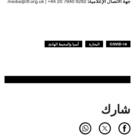
media@itf.org.uk
| +44 20 7940 9282
جهة الاتصال الإعلامية:
COVID-19
البحارة
آسيا والمحيط الهادئ
شارك