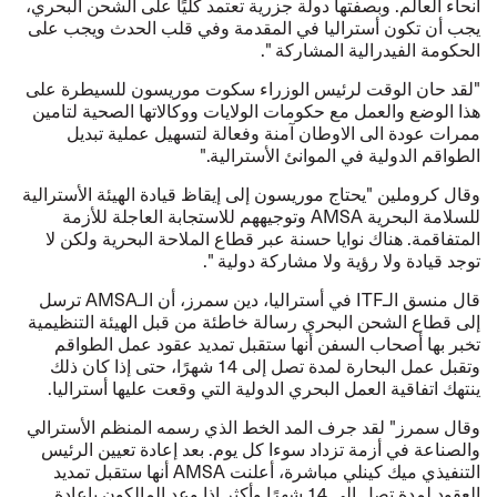
أنحاء العالم. وبصفتها دولة جزرية تعتمد كليًا على الشحن البحري،
يجب أن تكون أستراليا في المقدمة وفي قلب الحدث ويجب على
الحكومة الفيدرالية المشاركة ".
"لقد حان الوقت لرئيس الوزراء سكوت موريسون للسيطرة على
هذا الوضع والعمل مع حكومات الولايات ووكالاتها الصحية لتامين
ممرات عودة الى الاوطان آمنة وفعالة لتسهيل عملية تبديل
الطواقم الدولية في الموانئ الأسترالية."
وقال كروملين "يحتاج موريسون إلى إيقاظ قيادة الهيئة الأسترالية
للسلامة البحرية
AMSA
وتوجيههم للاستجابة العاجلة للأزمة
المتفاقمة. هناك نوايا حسنة عبر قطاع الملاحة البحرية ولكن لا
توجد قيادة ولا رؤية ولا مشاركة دولية ".
قال منسق الـ
ITF
في أستراليا، دين سمرز، أن الـ
AMSA
ترسل
إلى قطاع الشحن البحري رسالة خاطئة من قبل الهيئة التنظيمية
تخبر بها أصحاب السفن أنها ستقبل تمديد عقود عمل الطواقم
وتقبل عمل البحارة لمدة تصل إلى 14 شهرًا، حتى إذا كان ذلك
ينتهك اتفاقية العمل البحري الدولية التي وقعت عليها أستراليا.
وقال سمرز" لقد جرف المد الخط الذي رسمه المنظم الأسترالي
والصناعة في أزمة تزداد سوءا كل يوم. بعد إعادة تعيين الرئيس
التنفيذي ميك كينلي مباشرة، أعلنت
AMSA
أنها ستقبل تمديد
العقود لمدة تصل إلى 14 شهرًا وأكثر إذا وعد المالكون باعادة