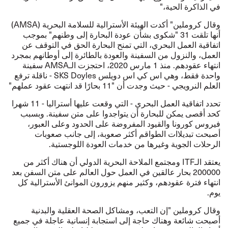
في الذاكرة الحية،"
وقال كروملين" أكدت الهيئة الأسترالية للسلامة البحرية (
AMSA
)
أنها تلقت 31 "شكوى بشأن عودة البحارة إلى وطنهم" بموجب
اتفاقية العمل البحري، التي تمنح البحارة الحق في التوقف عن
العمل، والنزول من السفينة والعودة بالطائرة إلى أوطانهم بمجرد
انتهاء عقودهم. منذ 1 مارس 2020، احتجزت الـ
AMSA
سفينة
واحدة فقط، وهي اس كي اس دويلس
SKS Doyles
- ناقلة ترفع
العلم النرويجي - حيث وجدت أن "11 بحارًا قد انتهت عقود عملهم"
تحدد اتفاقية العمل البحري - التي وقعت عليها أستراليا - 11 شهرا
كحد أقصى يمكن للبحارة أن يتواجدوا على متن سفينة. وبسبب
فيروس كورونا والقيود المفروضة على الحدود وعلى العبور،
أصبحت تبديلاات الطواقم أكثر صعوبة، إلى جانب صعوبات
الرحلات الجوية وغيرها من خدمات العودة اللوجستية.
يعتقد الـ
ITF
ومجتمع الملاحة البحرية الدولي أن هناك أكثر من
200000 بحار عالقين في العمل حول العالم على متن السفن بعد
انتهاء فترة عقودهم، وكثير منهم يزورون الموانئ الأسترالية كل
يوم.
وقال كروملين "إن التعب، ومشاكل الصحة العقلية والبدنية
أصبحت شائعة وهناك حاجة إلى استجابة إنسانية عاجلة في جميع