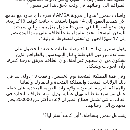
الطواقم الى اوطانهم في وقت لاحق. هذا غير مقبول ".
واضاف سمرز "يبدو أن مرونة
AMSA
لا تعرف أي حدود مع قيامها
الان بتمديد العقود إلى 14 شهرًا باستخدام جائحة كوفيد 19كذريعة.
وهذا يضع أستراليا في نفس خانة دول مثل بنما، والتي سمحت
للسفن المسجلة تحت علمها بإبقاء الطاقم على متنها لمدة تصل
إلى 17 شهرًا لحين ان تنحني للضغوط الدولية ".
يقول سمرز إن الـ
ITF
قد وصله نداءات عاصفة للحصول على
مساعدة من قبل القباطنة وكبار المهندسين والطواقم الذين
يشكون من أن سفنهم غير آمنة، وأن الطاقم مرهق بدرجة كبيرة،
وأن الحوادث وشيكة.
وفي قمة المملكة المتحدة يوم الخميس، وافقت 13 دولة، بما في
ذلك الولايات المتحدة والمملكة المتحدة والدنمارك وألمانيا
والمملكة العربية السعودية والإمارات العربية المتحدة، على خطة
عمل من سبع نقاط لتسهيل عملية تبديل آمنة
لطواقم البحارة في
العالم، والتي تشمل قطاع الطيران لإعادة أكثر من 200000 بحار
مجهدين الى اوطانهم.
يتساءل سمرز ببساطة، "أين كانت أستراليا؟"