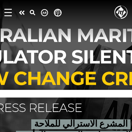
Skip
to
Take
main
content
action
المشرع الاسترالي للملاحة