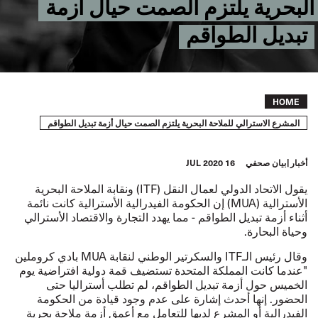
البحرية يلتزم الصمت حيال أزمة
تبديل الطواقم
Breadcrumb
HOME
المشرع الاسترالي للملاحة البحرية يلتزم الصمت حيال أزمة تبديل الطواقم
أخبار
بيان صحفي
16 JUL 2020
يقول الاتحاد الدولي لعمال النقل (
ITF
) ونقابة الملاحة البحرية
الأسترالية (
MUA
) إن الحكومة الفيدرالية الأسترالية كانت نائمة
أثناء أزمة تبديل الطواقم - مما يهدد التجارة والاقتصاد الأسترالي
وحياة البحارة.
وقال رئيس الـ
ITF
والسكرتير الوطني لنقابة
MUA
بادي كروملين
"عندما كانت المملكة المتحدة تستضيف قمة دولية افتراضية يوم
الخميس حول أزمة تبديل الطواقم، لم تطلب أستراليا حتى
الحضور. إنها أحدث إشارة على عدم وجود قيادة من الحكومة
الفيدرالية أو المشرع لديها للتعامل مع أعمق أزمة ملاحة بحرية