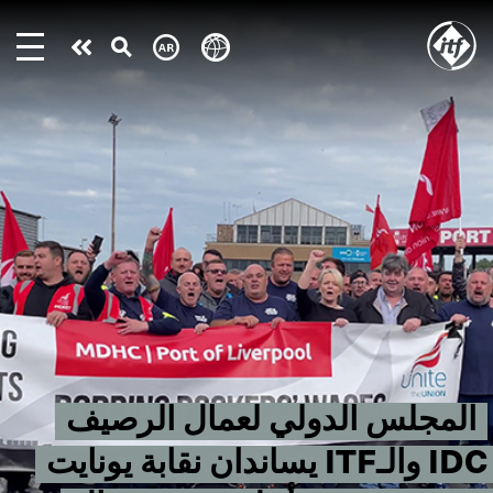
Skip
to
Take
main
content
action
المجلس الدولي لعمال الرصيف
IDC والـITF يساندان نقابة يونايت