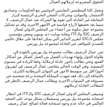
الحقوق المشروعة لزملائهم العمال.
وتعمل كلتا المنظمتين النقابيتين الدوليتين مع الحكومات، وصناديق
الاستثمار، والموانئ، وشركات الشحن البحري الرئيسية لإبراز
المعاملة غير العادلة التي تقوم بها الشركة ضد عمال الرصيف، لا
سيما بعد تحقيقها لأرباح قياسية في الأشهر الأخيرة. وقد تم تشكيل
مجموعة عمل مكونة من أعضاء من المجلس الدولي لعمال
الرصيف IDC والـITF ونقابة يونايت ذى يونيون وبعض مؤسسي
مجلس الـIDC لتقرير التدابير التي يمكن اتخاذها على نطاق عالمي
للتصدي للمواقف غير العادلة لمجموعة بيل بورتس.
نحن عمال الرصيف نطالب مجموعة بيل بورتس بالعودة إلى
طاولة الحوار وإنهاء تهديدات الفصل من العمل كشكل من أشكال
القمع. ونحن نطالب بأجور عادلة لزملائنا، وفقا للزيادة في مستوى
المعيشة. وفي الوقت الحالي يتقاضى عمال الرصيف في ليفربول
أجورًا أقل من متوسط الأجور في الموانئ البريطانية الكبرى،
بالإضافة إلى ذلك فقد شهدت المملكة المتحدة نزعة تضخمية غير
مسبوقة في السنوات الأخيرة. ويطالب عمال الرصيف بالنظر في
المطالب العادلة لزملائهم.
وسيبقى المجلس الدولي لعمال الرصيف IDC والـITF في انتظار
استجابة مجموعة بيل بورتس وسيعملان بشكل موحد على الصعيد
العالمي في حالة عدم وجود استجابة فعالة لصالح عمال رصيف