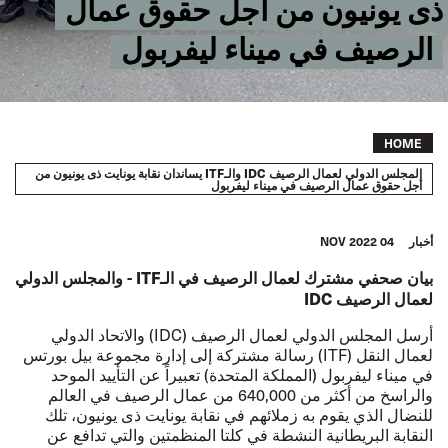
ذى يونيون من أجل حقوق عمال
الرصيف في ميناء ليفربول
Breadcrumb
HOME
المجلس الدولي لعمال الرصيف IDC والـITF يساندان نقابة يونايت ذى يونيون من
أجل حقوق عمال الرصيف في ميناء ليفربول
أخبار
04 NOV 2022
بيان صحفي مشترك لعمال الرصيف في الـ
ITF
- والمجلس الدولي
لعمال الرصيف
IDC
أرسل المجلس الدولي لعمال الرصيف (IDC) والاتحاد الدولي
لعمال النقل (ITF) رسالة مشتركة إلى إدارة مجموعة بيل بورتس
في ميناء ليفربول (المملكة المتحدة) تعبيراً عن التأييد الموحد
والراسخ من أكثر من 640,000 من عمال الرصيف في العالم
للنضال الذي يقوم به زملائهم في نقابة يونايت ذى يونيون، تلك
النقابة البريطانية النشطة في كلتا المنظمتين والتي تدافع عن