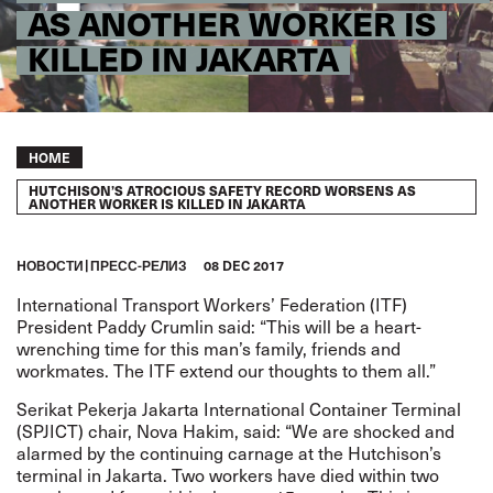
AS ANOTHER WORKER IS
KILLED IN JAKARTA
Breadcrumb
HOME
HUTCHISON’S ATROCIOUS SAFETY RECORD WORSENS AS
ANOTHER WORKER IS KILLED IN JAKARTA
HОВОСТИ
ПРЕСС-РЕЛИЗ
08 DEC 2017
International Transport Workers’ Federation (ITF)
President Paddy Crumlin said: “This will be a heart-
wrenching time for this man’s family, friends and
workmates. The ITF extend our thoughts to them all.”
Serikat Pekerja Jakarta International Container Terminal
(SPJICT) chair, Nova Hakim, said: “We are shocked and
alarmed by the continuing carnage at the Hutchison’s
terminal in Jakarta. Two workers have died within two