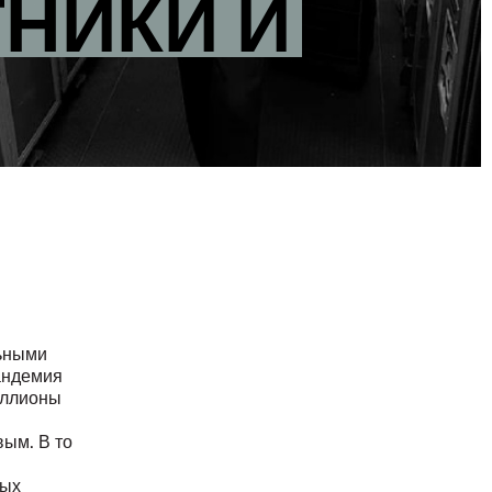
НИКИ И
льными
андемия
иллионы
ым. В то
ных