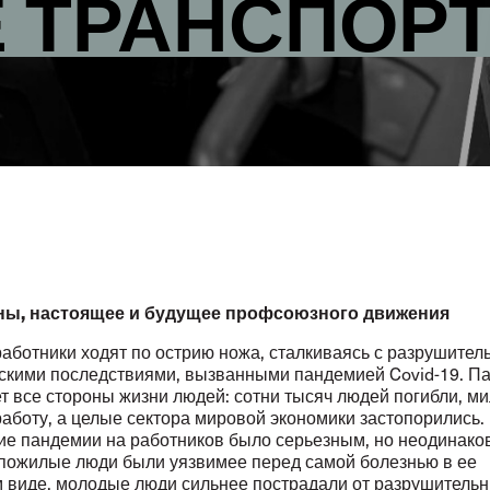
 ТРАНСПОРТ
ны, настоящее и будущее профсоюзного движения
аботники ходят по острию ножа, сталкиваясь с разрушите
скими последствиями, вызванными пандемией Covid-19. П
ет все стороны жизни людей: сотни тысяч людей погибли, м
аботу, а целые сектора мировой экономики застопорились.
ие пандемии на работников было серьезным, но неодинаков
 пожилые люди были уязвимее перед самой болезнью в ее
 виде, молодые люди сильнее пострадали от разрушитель