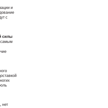
зации и
едование
ут с
й силы
м самым
очие
ного
доставкой
ногих
роль
, нет