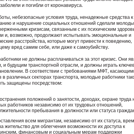
заболели и погибли от коронавируса.
боты, небезопасные условия труда, ненадежные средства к
анию и нарушение социальных отношений сделали молоды
верженными кризисам, связанным с их психическим здоров
и и, возможно, продолжают испытывать эмоциональные и
еские расстройства, которые могут привести к поведению,
ему вред самим себе, или даже к самоубийству.
аботники не должны расплачиваться за этот кризис. Они я
, и будущим транспортной отрасли, и должны играть ключе
тановлении. В соответствии с требованиями МФТ, касающим
в в различных секторах транспорта, молодые работники та
ть защищены посредством:
остранения положений о занятости, доходах, охране труда 
ых работников независимо от их трудовых отношений,
лжительности пребывания в должности или статуса гражда
ставления всем мигрантам, независимо от их статуса, вре
на жительство для облегчения возможности их доступа к
инским, финансовым и социальным мерам поддержки