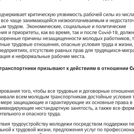
одчеркивает критическую уязвимость рабочей силы из числ
 все чаще занимающейся низкооплачиваемым и недостато
м трудом. Экономические, социальные и политические
ия и приоритеты, как во время, так и после Covid-19, долж
 коренные причины незащищенности молодых работников, т
тные трудовые отношения, опасные условия труда и жизни,
редприятиях, отсутствие равных прав для трудящихся-мигр
ация и неформальные рабочие места.
транспортники призывают к действиям в отношении Co
ирования того, чтобы все трудовые и договорные отношени
чивали всем молодым транспортникам достойные условия т
 мере защищающие и гарантирующие их основные права в
 ликвидирующие нестандартную занятость, а также все фор
ительного и опасного труда.
твия трудоустройству молодежи посредством поддержки п
льной к трудовой жизни, предложения услуг по профессион