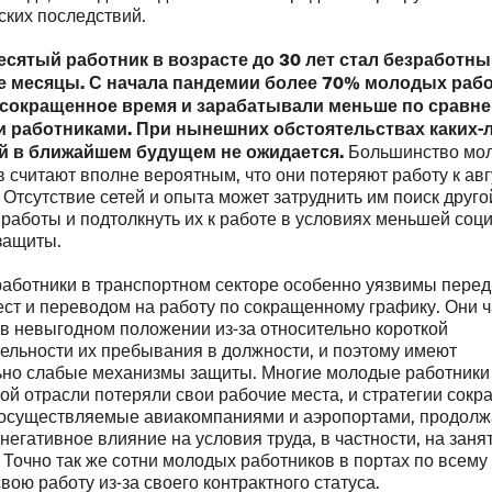
ских последствий.
сятый работник в возрасте до 30 лет стал безработны
е месяцы. С начала пандемии более 70% молодых раб
 сокращенное время и зарабатывали меньше по сравн
 работниками. При нынешних обстоятельствах каких-
Большинство мо
й в ближайшем будущем не ожидается.
 считают вполне вероятным, что они потеряют работу к авг
. Отсутствие сетей и опыта может затруднить им поиск друго
работы и подтолкнуть их к работе в условиях меньшей соц
защиты.
аботники в транспортном секторе особенно уязвимы перед
ест и переводом на работу по сокращенному графику. Они ч
 в невыгодном положении из-за относительно короткой
ельности их пребывания в должности, и поэтому имеют
ьно слабые механизмы защиты. Многие молодые работники
ой отрасли потеряли свои рабочие места, и стратегии сок
 осуществляемые авиакомпаниями и аэропортами, продолж
негативное влияние на условия труда, в частности, на заня
Точно так же сотни молодых работников в портах по всему
вою работу из-за своего контрактного статуса.