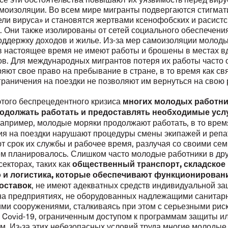
моизоляции. Во всем мире мигранты подвергаются стигмат
ели вируса» и становятся жертвами ксенофобских и расистс
. Они также изолированы от сетей социального обеспечения
оддержку доходов и жилье. Из-за мер самоизоляции молод
в настоящее время не имеют работы и брошены в местах в
ов. Для международных мигрантов потеря их работы часто о
ряют свое право на пребывание в стране, в то время как св
граничения на поездки не позволяют им вернуться на свою 
этого беспрецедентного кризиса
многих молодых работн
одолжать работать и предоставлять необходимые усл
Например, молодые моряки продолжают работать, в то врем
ия на поездки нарушают процедуры смены экипажей и репа
т срок их службы и рабочее время, разлучая со своими се
ем планировалось. Слишком часто молодые работники в др
екторах, таких как
общественный транспорт, складское
о и логистика, которые обеспечивают функционирован
, не имеют адекватных средств индивидуальной за
оставок
на предприятиях, не оборудованных надлежащими санитар
ими сооружениями, сталкиваясь при этом с серьезными рис
 Covid-19, ограниченным доступом к программам защиты ил
м. Из-за этих небезопасных условий труда многие молодые