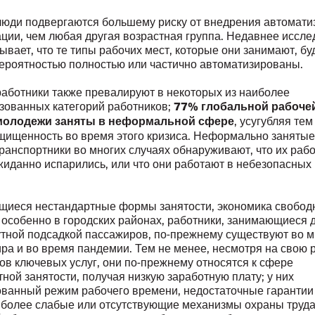
юди подвергаются большему риску от внедрения автомати
ции, чем любая другая возрастная группа. Недавнее иссл
вает, что те типы рабочих мест, которые они занимают, буд
ероятностью полностью или частично автоматизированы.
аботники также превалируют в некоторых из наиболее
зованных категорий работников;
77% глобальной рабоче
, усугубляя те
 молодежи заняты в неформальной сфере
щищенность во время этого кризиса. Неформально занятые
ранспортники во многих случаях обнаруживают, что их раб
жиданно испарились, или что они работают в небезопасных
иеся нестандартные формы занятости, экономика свобод
 особенно в городских районах, работники, занимающиеся 
утной подсадкой пассажиров, по-прежнему существуют во м
ра и во время пандемии. Тем не менее, несмотря на свою 
ов ключевых услуг, они по-прежнему относятся к сфере
ной занятости, получая низкую заработную плату; у них
ванный режим рабочего времени, недостаточные гарантии
, более слабые или отсутствующие механизмы охраны труда