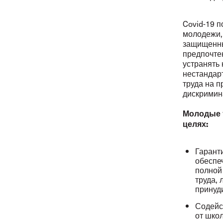
Covid-19 п
молодежи,
защищенны
предпочтен
устранять
нестандар
труда на п
дискримин
Молодые 
целях:
Гарант
обеспе
полной
труда,
принуд
Содейс
от шко