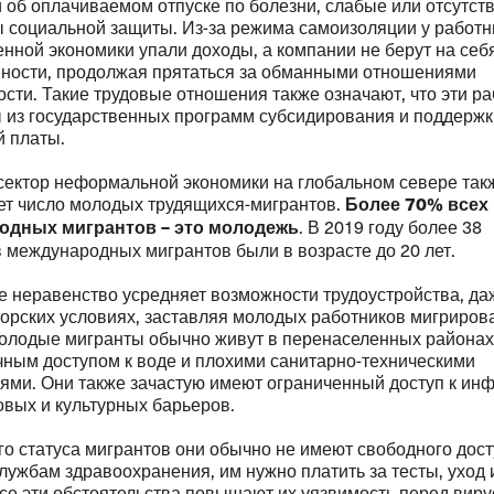
 об оплачиваемом отпуске по болезни, слабые или отсутс
 социальной защиты. Из-за режима самоизоляции у работн
нной экономики упали доходы, а компании не берут на себ
нности, продолжая прятаться за обманными отношениями
сти. Такие трудовые отношения также означают, что эти р
 из государственных программ субсидирования и поддержк
й платы.
сектор неформальной экономики на глобальном севере так
ет число молодых трудящихся-мигрантов.
Более 70% всех
. В 2019 году более 38
одных мигрантов – это молодежь
 международных мигрантов были в возрасте до 20 лет.
е неравенство усредняет возможности трудоустройства, да
торских условиях, заставляя молодых работников мигрирова
олодые мигранты обычно живут в перенаселенных районах
чным доступом к воде и плохими санитарно-техническими
ями. Они также зачастую имеют ограниченный доступ к ин
овых и культурных барьеров.
го статуса мигрантов они обычно не имеют свободного дост
ужбам здравоохранения, им нужно платить за тесты, уход 
Все эти обстоятельства повышают их уязвимость перед виру