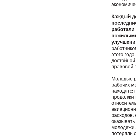
экономиче
Каждый де
последни
работали
пожилыми
улучшени
работников
этого года
достойной 
правовой 
Молодые р
рабочих м
находятся
продолжит
относител
авиационн
расходов,
оказывать 
молодежи. 
потеряли с