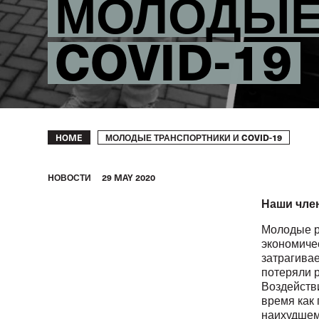
МОЛОДЫЕ
COVID-19
Breadcrumb
МОЛОДЫЕ ТРАНСПОРТНИКИ И COVID-19
HOME
HОВОСТИ
29 MAY 2020
Наши чле
Молодые р
экономиче
затрагива
потеряли р
Воздейств
время как
наихудшем