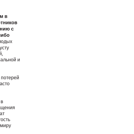
м в
отников
ению с
либо
лодых
усту
й,
иальной и
 потерей
асто
 в
ращения
ат
тость
 миру