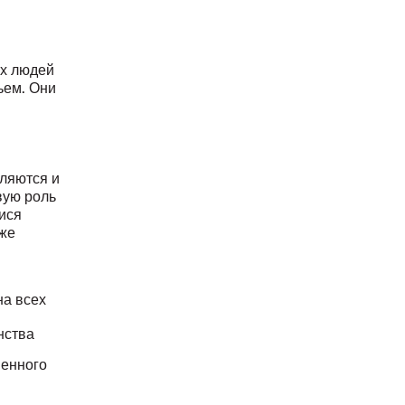
х людей
ьем. Они
вляются и
вую роль
ися
кже
на всех
нства
менного