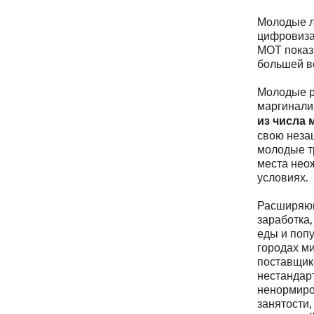
Молодые л
цифровиза
МОТ показы
большей в
Молодые р
маргинали
из числа
свою неза
молодые т
места нео
условиях.
Расширяющ
заработка,
еды и поп
городах ми
поставщик
нестандарт
ненормиро
занятости