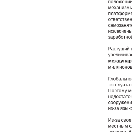
положений
механизмы
платформе
ответстве
самозанято
исключены
заработно
Растущий 
увеличива
междунар
миллионов
Глобально
эксплуата
Поэтому м
недостато
сооружени
из-за язык
Из-за свое
местным сл
лечение. 