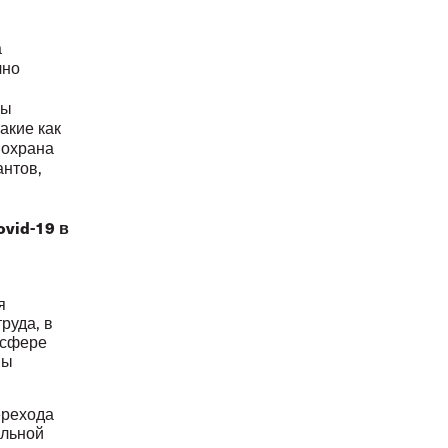
а
чно
ны
акие как
 охрана
антов,
vid-19 в
я
руда, в
 сфере
мы
ерехода
альной