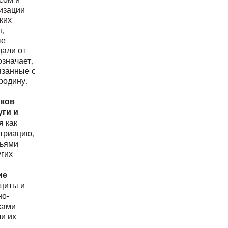
изации
ких
,
ые
дали от
значает,
язанные с
родину.
иков
уги и
я как
триацию,
мьями
угих
ие
щиты и
но-
ками
и их