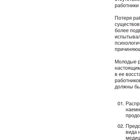
работники 
Потеря ра
существов
более под
испытывал
психологич
причиняющ
Молодые р
настоящим
в ее восс
работнико
должны бы
Распр
наемн
продо
Предо
вида 
медиц