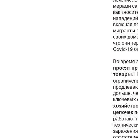
мерами са
как «носит
нападений
включая п
мигранты 
своих дом
что они те
Covid-19 о
Во время 
просят пр
. 
товары
ограничен
продлеваю
дольше, ч
ключевых с
хозяйств
цепочек п
работают 
техническ
заражения
отсутствие