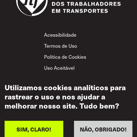
Footer
Acessibilidade
Termos de Uso
Política de Cookies
Uso Aceitável
Política de
Privacidade
Utilizamos cookies analíticos para
rastrear o uso e nos ajudar a
Política de Respeito
Mútuo
melhorar nosso site. Tudo bem?
SIM, CLARO!
NÃO, OBRIGADO!