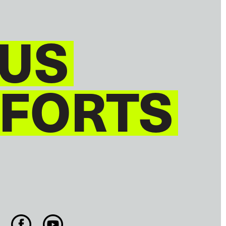
US
 FORTS