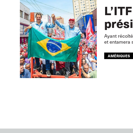
L’ITF
prési
Ayant récolté
et entamera s
AMÉRIQUES