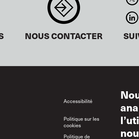
S
NOUS CONTACTER
SU
Nou
Footer
Accessibilité
Con
ana
d’ut
l’ut
Politique sur les
Uti
cookies
nou
Politique de
Poli