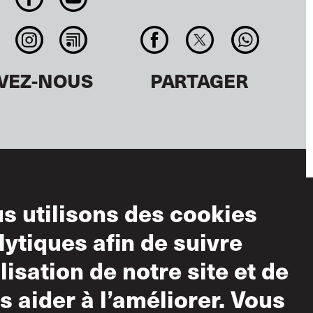
IVEZ-NOUS
PARTAGER
s utilisons des cookies
ditions
lytiques afin de suivre
ilisation
ilisation de notre site et de
lisation acceptable
s aider à l’améliorer. Vous
tique sur le