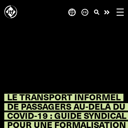
Skip
to
Take
main
content
action
LE TRANSPORT INFORMEL
DE PASSAGERS AU-DELÀ DU
COVID-19 : GUIDE SYNDICAL
POUR UNE FORMALISATION