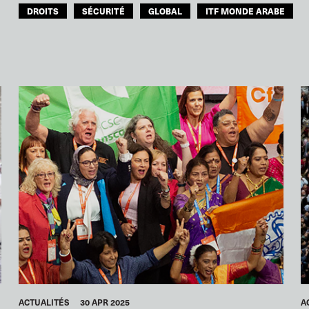
DROITS
SÉCURITÉ
GLOBAL
ITF MONDE ARABE
ACTUALITÉS
30 APR 2025
A