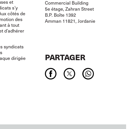
uses et
Commercial Building
icats s’y
5e étage, Zahran Street
 Aux côtés de
B.P. Boîte 1392
omotion des
Amman 11821, Jordanie
ant à tout
et d’adhérer
es syndicats
es
PARTAGER
taque dirigée