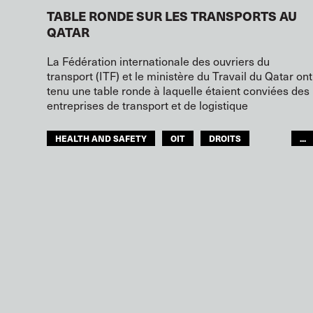
TABLE RONDE SUR LES TRANSPORTS AU
QATAR
La Fédération internationale des ouvriers du
transport (ITF) et le ministère du Travail du Qatar ont
tenu une table ronde à laquelle étaient conviées des
entreprises de transport et de logistique
HEALTH AND SAFETY
OIT
DROITS
...
ITF MONDE ARABE