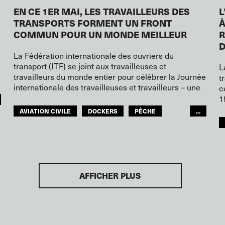
EN CE 1ER MAI, LES TRAVAILLEURS DES
L
TRANSPORTS FORMENT UN FRONT
À
COMMUN POUR UN MONDE MEILLEUR
R
D
La Fédération internationale des ouvriers du
transport (ITF) se joint aux travailleuses et
L
travailleurs du monde entier pour célébrer la Journée
t
internationale des travailleuses et travailleurs – une
c
1
AVIATION CIVILE
DOCKERS
PÊCHE
...
NAVIGATION INTÉRIEURE
CHEMINOTS
TRANSPORTS ROUTIERS
GENS DE MER
SERVICES TOURISTIQUES
AFFICHER PLUS
TRANSPORTS URBAINS
ENTREPÔTS
FEMMES
JEUNES
GLOBAL
ITF AFRIQUE
ITF MONDE ARABE