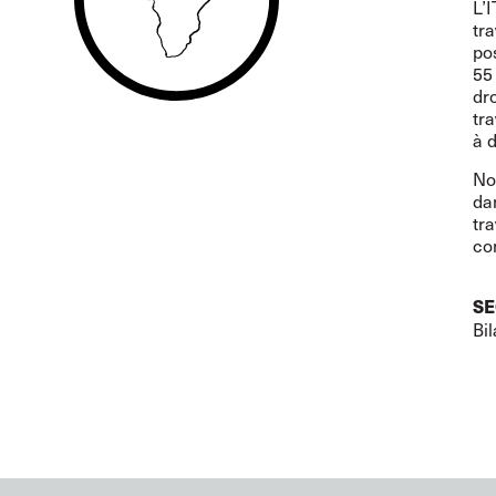
L’
tr
po
55
dr
tr
à 
No
dan
tra
con
SE
Bi