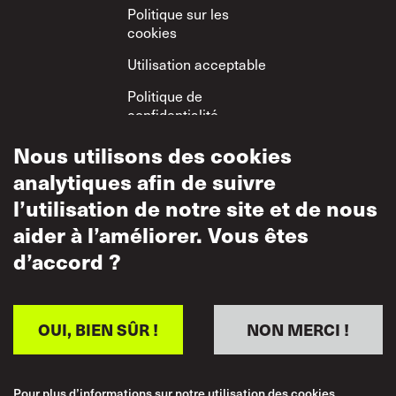
Politique sur les
cookies
Utilisation acceptable
Politique de
confidentialité
Politique sur le
Nous utilisons des cookies
respect mutuel
analytiques afin de suivre
l’utilisation de notre site et de nous
aider à l’améliorer. Vous êtes
d’accord ?
OUI, BIEN SÛR !
NON MERCI !
Pour plus d’informations sur notre utilisation des cookies,