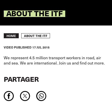
ABOUT THE ITF
Breadcrumb
ABOUT THE ITF
HOME
VIDEO
PUBLISHED
17 JUL 2015
We represent 4.5 million transport workers in road, air
and sea. We are international. Join us and find out more.
PARTAGER