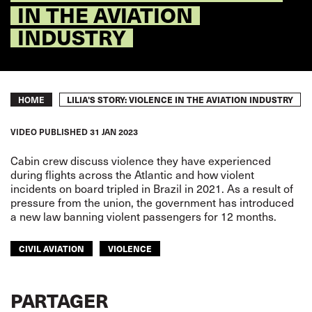
IN THE AVIATION
INDUSTRY
Breadcrumb
LILIA'S STORY: VIOLENCE IN THE AVIATION INDUSTRY
HOME
VIDEO
PUBLISHED
31 JAN 2023
Cabin crew discuss violence they have experienced
during flights across the Atlantic and how violent
incidents on board tripled in Brazil in 2021. As a result of
pressure from the union, the government has introduced
a new law banning violent passengers for 12 months.
CIVIL AVIATION
VIOLENCE
PARTAGER