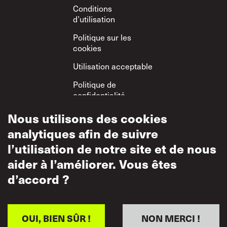
Conditions
d’utilisation
Politique sur les
cookies
Utilisation acceptable
Politique de
confidentialité
Politique sur le
Nous utilisons des cookies
respect mutuel
analytiques afin de suivre
l’utilisation de notre site et de nous
aider à l’améliorer. Vous êtes
d’accord ?
OUI, BIEN SÛR !
NON MERCI !