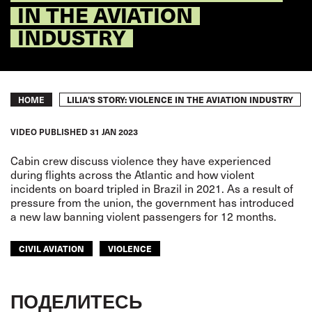
IN THE AVIATION
INDUSTRY
Breadcrumb
LILIA'S STORY: VIOLENCE IN THE AVIATION INDUSTRY
HOME
VIDEO
PUBLISHED
31 JAN 2023
Cabin crew discuss violence they have experienced
during flights across the Atlantic and how violent
incidents on board tripled in Brazil in 2021. As a result of
pressure from the union, the government has introduced
a new law banning violent passengers for 12 months.
CIVIL AVIATION
VIOLENCE
ПОДЕЛИТЕСЬ