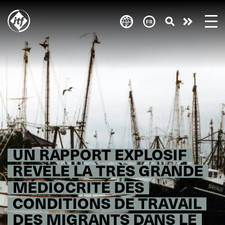
Skip
to
Take
main
content
action
UN RAPPORT EXPLOSIF
RÉVÈLE LA TRÈS GRANDE
MÉDIOCRITÉ DES
CONDITIONS DE TRAVAIL
DES MIGRANTS DANS LE