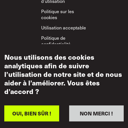
d’utilisation
Politique sur les
cookies
Utilisation acceptable
Politique de
confidentialité
Politique sur le
Nous utilisons des cookies
respect mutuel
analytiques afin de suivre
l’utilisation de notre site et de nous
aider à l’améliorer. Vous êtes
d’accord ?
OUI, BIEN SÛR !
NON MERCI !