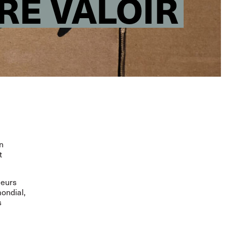
RE VALOIR
n
t
leurs
mondial,
s