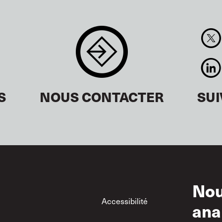
S
NOUS CONTACTER
SU
Nou
Footer
Accessibilité
Con
ana
d’ut