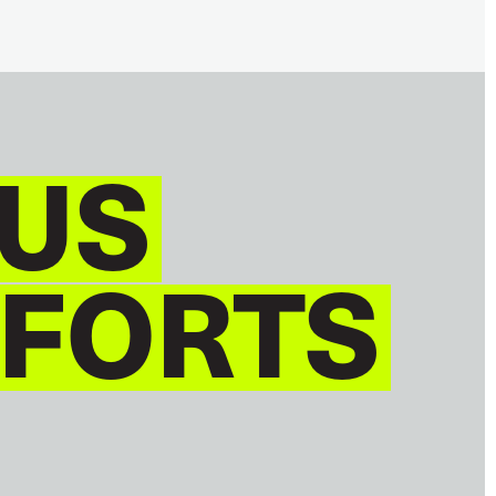
US
 FORTS