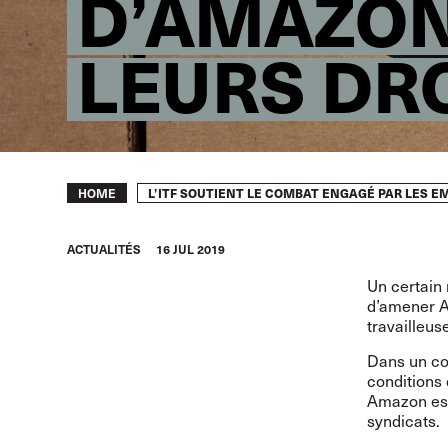
D’AMAZON 
LEURS DR
Breadcrumb
L’ITF SOUTIENT LE COMBAT ENGAGÉ PAR LES E
HOME
ACTUALITÉS
16 JUL 2019
Un certain
d’amener Am
travailleus
Dans un con
conditions 
Amazon est
syndicats.