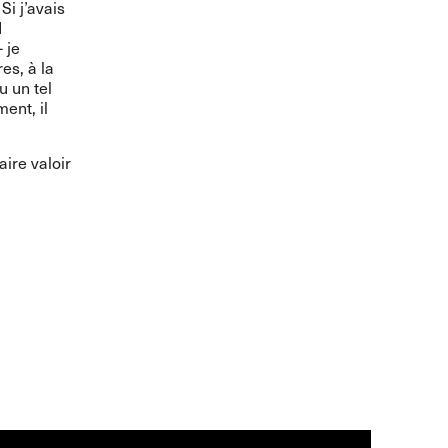
Si j’avais
d
 je
es, à la
u un tel
ent, il
ire valoir