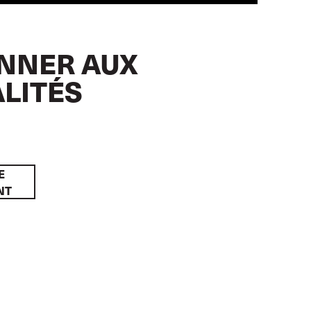
NNER AUX
LITÉS
E
NT