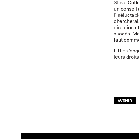
Steve Cotto
un conseil
l’inéluctab
chercherais
direction e
succès. Ma
faut commen
L’ITF s’eng
leurs droit
AVENIR