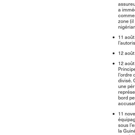
assureu
a imméd
comme l
zone (il
nigérian
11 août 
l’autor
12 août
12 août
Princip
l’ordre
divisé.
une pér
représe
bord pe
accusat
11 nove
équipag
sous l’
la Guin