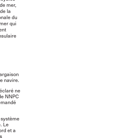
 de mer,
de la
onale du
 mer qui
ent
nsulaire
cargaison
e navire.
déclaré ne
t de NNPC
demandé
on système
. Le
ord et a
s