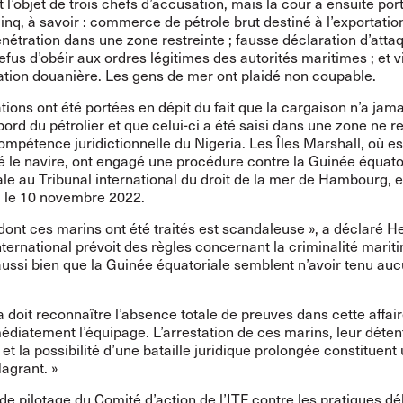
t l’objet de trois chefs d’accusation, mais la cour a ensuite por
nq, à savoir : commerce de pétrole brut destiné à l’exportatio
énétration dans une zone restreinte ; fausse déclaration d’atta
 refus d’obéir aux ordres légitimes des autorités maritimes ; et v
lation douanière. Les gens de mer ont plaidé non coupable.
ions ont été portées en dépit du fait que la cargaison n’a jama
ord du pétrolier et que celui-ci a été saisi dans une zone ne r
ompétence juridictionnelle du Nigeria. Les Îles Marshall, où es
é le navire, ont engagé une procédure contre la Guinée équato
gale au Tribunal international du droit de la mer de Hambourg, 
 le 10 novembre 2022.
dont ces marins ont été traités est scandaleuse », a déclaré He
international prévoit des règles concernant la criminalité marit
aussi bien que la Guinée équatoriale semblent n’avoir tenu au
a doit reconnaître l’absence totale de preuves dans cette affair
édiatement l’équipage. L’arrestation de ces marins, leur déten
 et la possibilité d’une bataille juridique prolongée constituent
lagrant. »
e pilotage du Comité d’action de l’ITF contre les pratiques dé