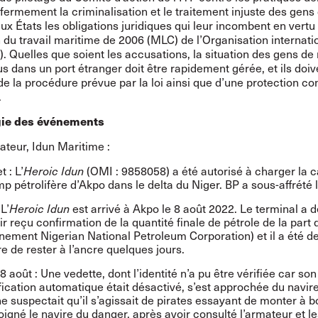
ermement la criminalisation et le traitement injuste des gens
ux États les obligations juridiques qui leur incombent en vertu 
du travail maritime de 2006 (MLC) de l’Organisation internati
T). Quelles que soient les accusations, la situation des gens de
s dans un port étranger doit être rapidement gérée, et ils doiv
de la procédure prévue par la loi ainsi que d’une protection co
.
ie des événements
ateur, Idun Maritime :
t : L’
Heroic Idun
(OMI : 9858058) a été autorisé à charger la 
p pétrolifère d’Akpo dans le delta du Niger. BP a sous-affrété l
 L’
Heroic Idun
est arrivé à Akpo le 8 août 2022. Le terminal a 
ir reçu confirmation de la quantité finale de pétrole de la par
nement Nigerian National Petroleum Corporation) et il a été 
re de rester à l’ancre quelques jours.
8 août : Une vedette, dont l’identité n’a pu être vérifiée car s
ification automatique était désactivé, s’est approchée du navire
ne suspectait qu’il s’agissait de pirates essayant de monter à b
oigné le navire du danger, après avoir consulté l’armateur et le