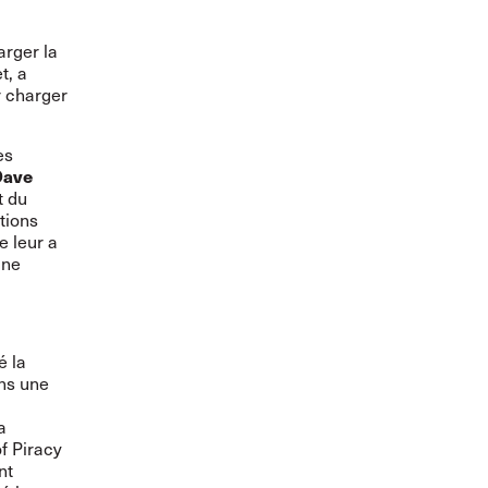
arger la
t, a
r charger
es
Dave
t du
tions
e leur a
 ne
é la
ns une
a
of Piracy
nt