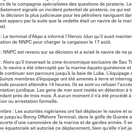
rs de la compagnie spécialistes des questions de piraterie. Le
iatement signalé un incident potentiel de piraterie, ce qui est
a décision la plus judicieuse pour les pétroliers naviguant da
 est apparu par la suite que la vedette était un navire de la mar
e).
: Le terminal d’Akpo a informé l’
Heroic Idun
qu’il avait mainte
isation de NNPC pour charger la cargaison le 17 août.
 : NNPC est revenu sur sa décision et a avisé le navire de ne p
 : Alors qu’il traversait la zone économique exclusive de Sao 
e, le navire a été intercepté par la marine équato-guinéenne et
 de continuer son parcours jusqu’à la baie de Luba. L’équipage 
 Quinze membres d’équipage ont été amenés à terre et interrog
iode pouvant atteindre 14 heures. Ils se sont vu refuser l'accè
ntation juridique. Les gens de mer sont restés en détention à t
ndant près de trois mois. À aucun moment il n’a été procédé à
ion ou arrestation formelle.
mbre : Les autorités nigérianes ont fait déplacer le navire et s
e jusqu’au Bonny Offshore Terminal, dans le golfe de Guinée a
escorte d’une canonnière de la marine et de gardes armés. Il 
ée équatoriale ait autorisé ce déplacement, bien qu’elle n’ait j