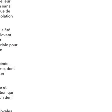
té leur
n sans
que de
iolation
is été
elevant
t
riale pour
en
indel.
ime, dont
cun
e et
tion qui
 un déni
loyales