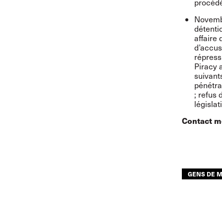
procédé
Novembr
détenti
affaire
d’accusa
répress
Piracy 
suivant
pénétra
; refus 
législa
Contact m
GENS DE 