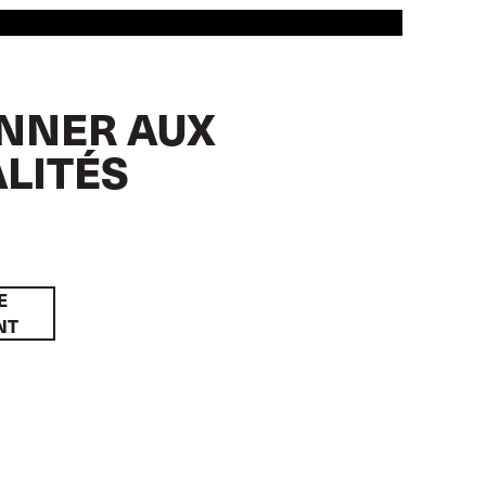
NNER AUX
LITÉS
E
NT