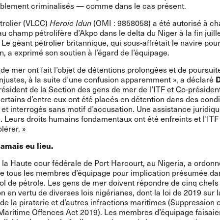
ablement
criminalisés
— comme dans le cas présent.
trolier (VLCC)
Heroic Idun
(OMI : 9858058) a été autorisé à ch
u champ pétrolifère d’Akpo dans le delta du Niger à la fin juille
 Le géant pétrolier britannique, qui sous-affrétait le navire pou
n, a exprimé son soutien à l’égard de l’équipage.
de mer ont fait l’objet de détentions prolongées et de poursuit
injustes, à la suite d’une confusion apparemment », a déclaré
Président de la Section des gens de mer de l’ITF et Co-présiden
rtains d’entre eux ont été placés en détention dans des condi
et interrogés sans motif d’accusation. Une assistance juridiqu
. Leurs droits humains fondamentaux ont été enfreints et l’ITF
olérer. »
jamais eu lieu.
 la Haute cour fédérale de Port Harcourt, au Nigeria, a ordonn
de tous les membres d’équipage pour implication présumée da
vol de pétrole. Les gens de mer doivent répondre de cinq chefs
n en vertu de diverses lois nigérianes, dont la loi de 2019 sur l
de la piraterie et d’autres infractions maritimes (Suppression 
Maritime Offences Act 2019). Les membres d’équipage faisaie