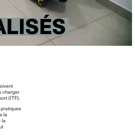
ALISÉS
doivent
 à charger
ort (ITF).
 pratiques
a la
 la
ut