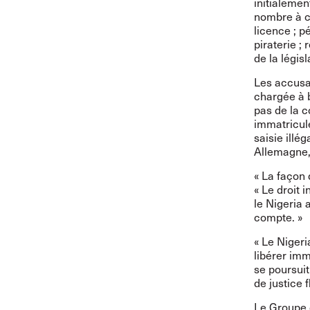
initialemen
nombre à ci
licence ; p
piraterie ;
de la légis
Les accusat
chargée à b
pas de la c
immatricul
saisie illé
Allemagne,
« La façon 
« Le droit 
le Nigeria 
compte. »
« Le Nigeri
libérer imm
se poursuit
de justice f
Le Groupe d