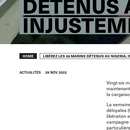
DÉTENUS A
INJUSTEM
Breadcrumb
LIBÉREZ LES 26 MARINS DÉTENUS AU NIGERIA,
HOME
ACTUALITÉS
29 NOV 2022
Vingt-six m
maintenant 
la cargaiso
La semaine 
déloyales 
libération 
campagne de
particulièr