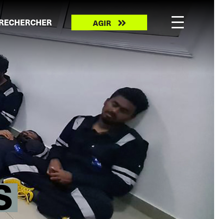
Take
RECHERCHER
AGIR
action
S