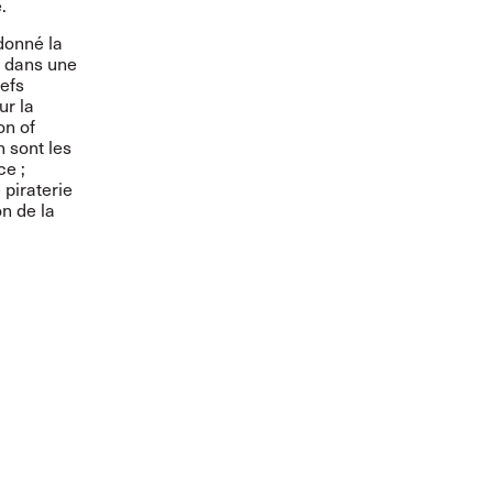
.
donné la
e dans une
hefs
ur la
on of
 sont les
ce ;
 piraterie
on de la