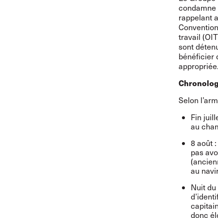
condamne f
rappelant a
Convention 
travail (OI
sont détenu
bénéficier 
appropriée
Chronolog
Selon l’arm
Fin juille
au cham
8 août :
pas avo
(ancien
au navi
Nuit du 
d’ident
capitai
donc él