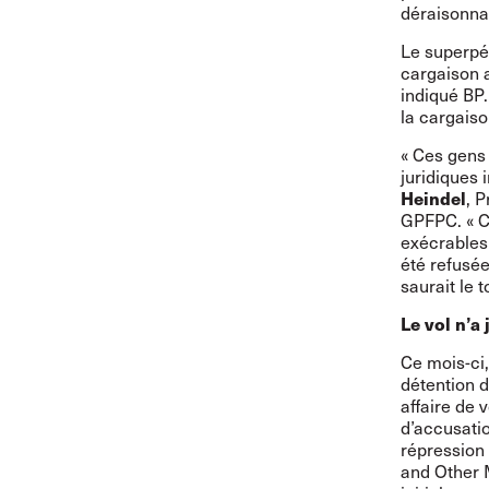
déraisonn
Le superpé
cargaison a
indiqué BP.
la cargaiso
« Ces gens 
juridiques 
Heindel
, 
GPFPC. « Ce
exécrables 
été refusée
saurait le t
Le vol n’a 
Ce mois-ci,
détention 
affaire de 
d’accusatio
répression 
and Other 