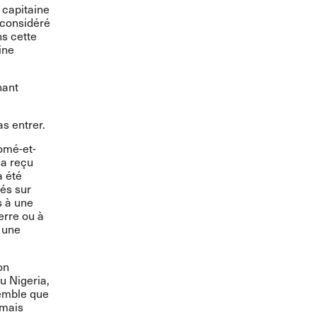
 capitaine
 considéré
ns cette
ine
nant
as entrer.
Tomé-et-
 a reçu
a été
és sur
s à une
erre ou à
 une
on
u Nigeria,
semble que
amais