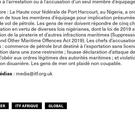
 à l’arrestation ou à l’accusation d’un seul membre d’équipage
e : La Haute cour fédérale de Port Harcourt, au Nigeria, a or
on de tous les membres d’équipage pour implication présumé
 de vol de pétrole. Les gens de mer doivent répondre de cinq c
tion en vertu de diverses lois nigérianes, dont la loi de 2019 s
ion de la piraterie et d’autres infractions maritimes (Suppressi
and Other Maritime Offences Act 2019). Les chefs d’accusation
s : commerce de pétrole brut destiné à l’exportation sans licen
tion dans une zone restreinte ; fausse déclaration d’attaque de
d’obéir aux ordres légitimes des autorités maritimes ; et violati
tion douanière. Les gens de mer ont plaidé non coupable.
édias
: media@itf.org.uk
MER
ITF AFRIQUE
GLOBAL