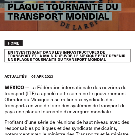
PLAQUE TOURNANTE DU
TRANSPORT MONDIAL
Breadcrumb
HOME
EN INVESTISSANT DANS LES INFRASTRUCTURES DE
TRANSPORT ET LA MAIN-D’ŒUVRE, LE MEXIQUE PEUT DEVENIR
UNE PLAQUE TOURNANTE DU TRANSPORT MONDIAL
ACTUALITÉS
05 APR 2023
MEXICO
-– La Fédération internationale des ouvriers du
transport (ITF) a appelé cette semaine le gouvernement
Obrador au Mexique à se rallier aux syndicats des
transports en vue de faire des systèmes de transport du
pays une plaque tournante d’envergure mondiale.
Profitant d’une série de réunions de haut niveau avec des
responsables politiques et des syndicats mexicains,
notamment avec le ministre des Transports et le ministre