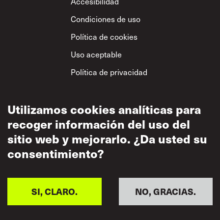
Footer
Accesibilidad
Condiciones de uso
Política de cookies
Uso aceptable
Política de privacidad
Política sobre el
respeto mutuo
Utilizamos cookies analíticas para
recoger información del uso del
sitio web y mejorarlo. ¿Da usted su
consentimiento?
SI, CLARO.
NO, GRACIAS.