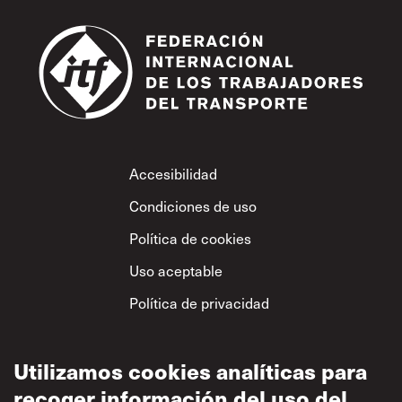
Footer
Accesibilidad
Condiciones de uso
Política de cookies
Uso aceptable
Política de privacidad
Política sobre el
respeto mutuo
Utilizamos cookies analíticas para
recoger información del uso del