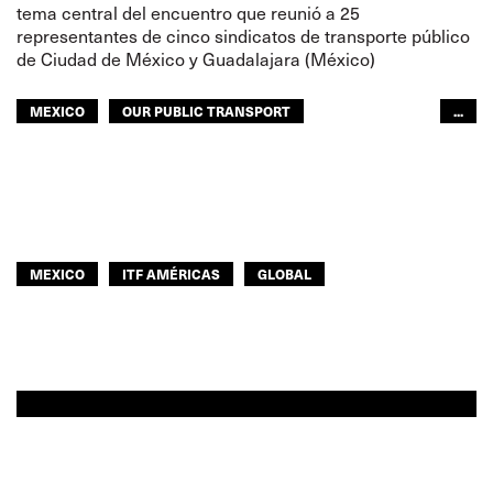
tema central del encuentro que reunió a 25
representantes de cinco sindicatos de transporte público
de Ciudad de México y Guadalajara (México)
MEXICO
OUR PUBLIC TRANSPORT
...
TRANSPORTE PÚBLICO
DESARROLLO SINDICAL
MUJERES
TRANSPORTE URBANO
MUJERES
ITF AMÉRICAS
GLOBAL
MEXICO
ITF AMÉRICAS
GLOBAL