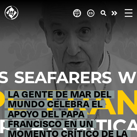
Skip
to
Take
main
content
action
LA GENTE DE MAR DEL
MUNDO CELEBRA EL
APOYO DEL PAPA
FRANCISCO EN UN
MOMENTO CRÍTICO DE LA