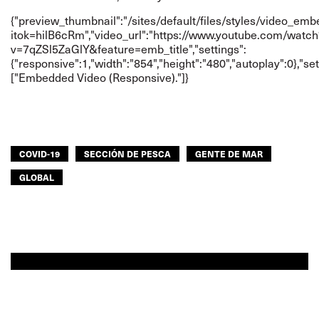
{"preview_thumbnail":"/sites/default/files/styles/video_
itok=hilB6cRm","video_url":"
https://www.youtube.com/watch
v=7qZSl5ZaGlY&feature=emb_title
","settings":
{"responsive":1,"width":"854","height":"480","autoplay":0},"
["Embedded Video (Responsive)."]}
COVID-19
SECCIÓN DE PESCA
GENTE DE MAR
GLOBAL