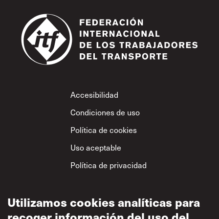
Footer
Accesibilidad
Condiciones de uso
Política de cookies
Uso aceptable
Política de privacidad
Política sobre el
respeto mutuo
Utilizamos cookies analíticas para
recoger información del uso del