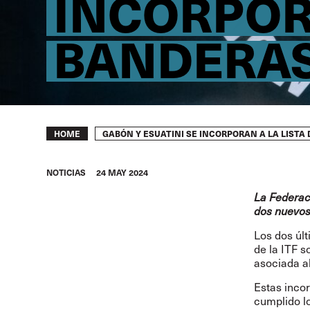
INCORPORA
BANDERAS
Breadcrumb
GABÓN Y ESUATINI SE INCORPORAN A LA LIST
HOME
NOTICIAS
24 MAY 2024
La Federac
dos nuevos
Los dos úl
de la ITF 
asociada al
Estas incor
cumplido lo