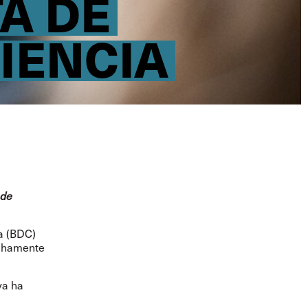
A DE
IENCIA
ade
a (BDC)
echamente
ya ha