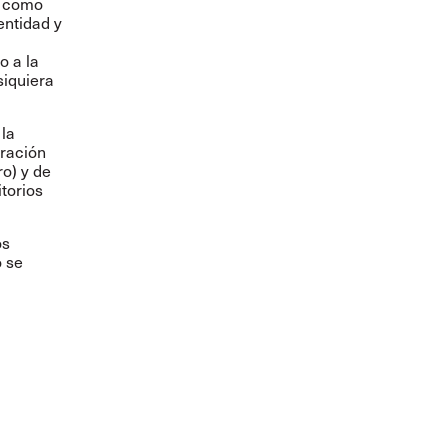
e como
entidad y
o a la
siquiera
 la
oración
ro) y de
torios
os
o se