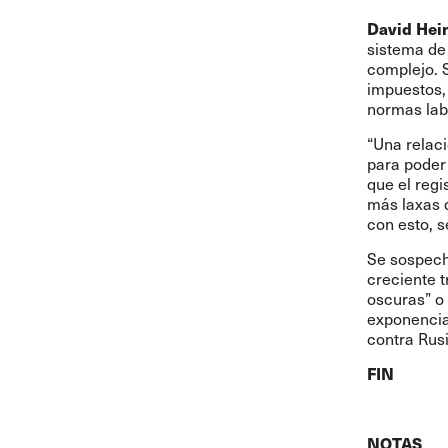
David Hei
sistema de
complejo. 
impuestos,
normas lab
“Una relaci
para poder 
que el reg
más laxas q
con esto, 
Se sospecha
creciente t
oscuras” o 
exponencia
contra Rusi
FIN
NOTAS