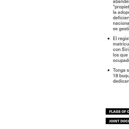
abander
“propie
la adop
deficie
naciona
se gest
El regi
matricu
con Sir
los que
ocupado
Tonga s
18 buqu
dedican
FLAGS OF
JOINT DOC