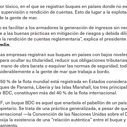
or tóxico, en el que se registran buques en países donde no ex
 supervisión o rendición de cuentas. Esto da lugar a la explota
e la gente de mar.
o es facilitar a los armadores la generación de ingresos sin n
e a las buenas prácticas en mitigación de riesgos y debida dil
la rendición de cuentas reglamentaria”, explica el presidente 
mlin
.
as empresas registran sus buques en países con bajos nivele
para ocultar su titularidad, reducir sus obligaciones tributarias
 mano de obra barata o esquivar las normas de seguridad, tod
siderablemente a la gente de mar que trabaja a bordo.
 50 % de la flota mundial está registrada en Estados consider
ques de Panamá, Liberia y las Islas Marshall, los tres principa
e BDC, constituyen más del 40 % de la flota internacional.
TF, un buque BDC es aquel que enarbola el pabellón de un país
opietario. Se trata de una práctica generalizada, a pesar de qu
ternacional —la Convención de las Naciones Unidas sobre el
ija la existencia de una “relación auténtica” entre el buque y
ramiento.