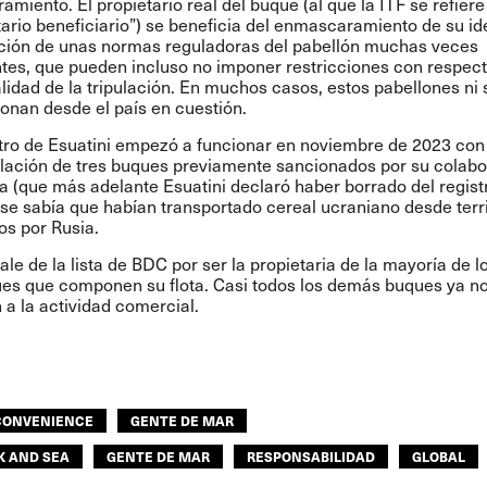
amiento. El propietario real del buque (al que la ITF se refier
tario beneficiario”) se beneficia del enmascaramiento de su id
ción de unas normas reguladoras del pabellón muchas veces
ntes, que pueden incluso no imponer restricciones con respect
lidad de la tripulación. En muchos casos, estos pabellones ni 
ionan desde el país en cuestión.
stro de Esuatini empezó a funcionar en noviembre de 2023 con
lación de tres buques previamente sancionados por su colab
ia (que más adelante Esuatini
declaró
haber borrado del regist
 se sabía que habían transportado cereal ucraniano desde terri
s por Rusia.
ale de la lista de BDC por ser la propietaria de la mayoría de l
es que componen su flota. Casi todos los demás buques ya n
 a la actividad comercial.
 CONVENIENCE
GENTE DE MAR
K AND SEA
GENTE DE MAR
RESPONSABILIDAD
GLOBAL