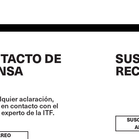
TACTO DE
SUS
NSA
REC
lquier aclaración,
en contacto con el
experto de la ITF.
SUSC
A
RREO