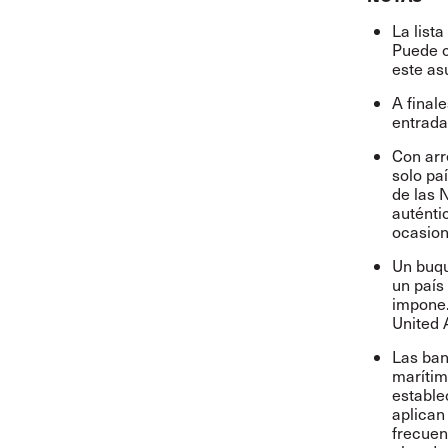
La list
Puede c
este as
A final
entrada
Con arr
solo pa
de las 
auténti
ocasion
Un buqu
un país
impone.
United 
Las ban
marítim
estable
aplican
frecuen