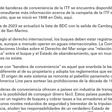
a de banderas de conveniencia de la ITF se encuentra disponib
onsultarse más información acerca de la campaña de la ITF e
unto, que se inició en 1948 en Oslo,
aquí
.
es de 2023 se actualizó la lista de BDC con la salida de Camboy
 de San Marino.
eglo al derecho internacional, los buques deben estar registr
ís, aunque a menudo operen en aguas internacionales. La
Con
Naciones Unidas sobre el Derecho del Mar
exige una “relación
ca” entre el buque y el Estado de abanderamiento, que en mu
es no existe.
e con “bandera de conveniencia” es aquel que enarbola la b
 diferente al de su propietario y adopta los reglamentos que es
 El origen de este sistema se remonta al pabellón panameño
America Line para sortear las prohibiciones de la década de 
deras de conveniencia ofrecen a países sin industria de trans
o la posibilidad de conseguir dinero fácil. Estos países pueden
cer un registro de buques y cobrar tasas a los armadores al t
 unos niveles reducidos de seguridad y bienestar de la tripulac
cia, eluden las responsabilidades de un verdadero Estado de