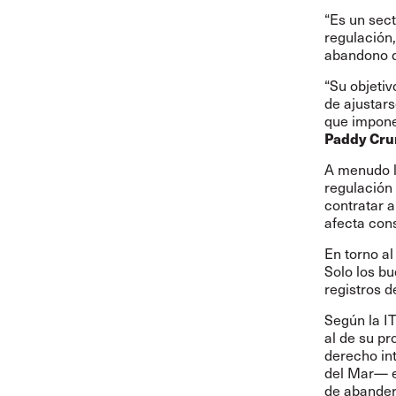
“Es un sect
regulación,
abandono d
“Su objetiv
de ajustars
que impone 
Paddy Cru
A menudo l
regulación 
contratar a
afecta con
En torno al
Solo los bu
registros d
Según la I
al de su pr
derecho in
del Mar— ex
de abande