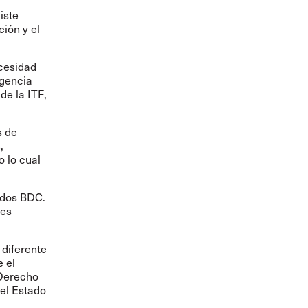
iste
ción y el
ecesidad
igencia
de la ITF,
s de
,
o lo cual
ados BDC.
les
 diferente
e el
 Derecho
 el Estado