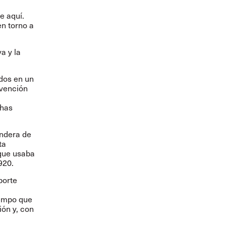
le
aquí
.
n torno a
a y la
ados en un
vención
chas
andera de
ta
 que usaba
1920.
porte
iempo que
ión y, con