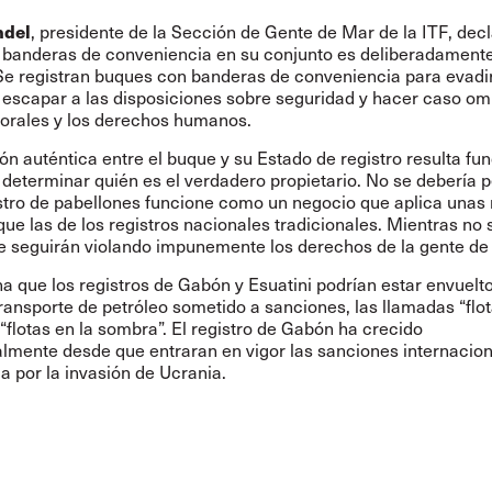
ndel
, presidente de la Sección de Gente de Mar de la ITF, decl
 banderas de conveniencia en su conjunto es deliberadament
Se registran buques con banderas de conveniencia para evadi
 escapar a las disposiciones sobre seguridad y hacer caso omi
orales y los derechos humanos.
ón auténtica entre el buque y su Estado de registro resulta f
determinar quién es el verdadero propietario. No se debería p
istro de pabellones funcione como un negocio que aplica una
ue las de los registros nacionales tradicionales. Mientras no
se seguirán violando impunemente los derechos de la gente de
 que los registros de Gabón y Esuatini podrían estar envuelto
ransporte de petróleo sometido a sanciones, las llamadas “flo
“flotas en la sombra”. El registro de Gabón ha crecido
lmente desde que entraran en vigor las sanciones internacio
a por la invasión de Ucrania.