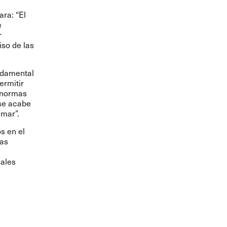
ara: “El
e
r
so de las
undamental
ermitir
s normas
 se acabe
 mar”.
s en el
tas
nales