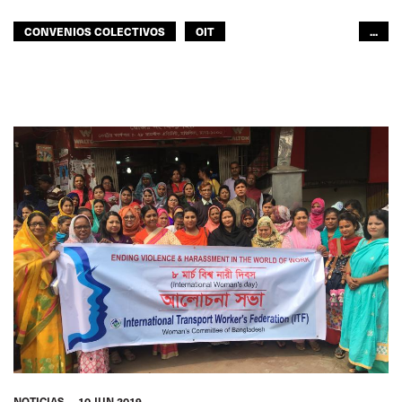
CONVENIOS COLECTIVOS
OIT
...
MINIMUM STANDARDS
TAILANDIA
SECCIÓN DE PESCA
ITF ASIA-PACÍFICO
NOTICIAS
10 JUN 2019