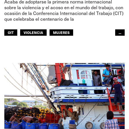
Acaba de adoptarse la primera norma internacional
sobre la violencia y el acoso en el mundo del trabajo, con
ocasión de la Conferencia Internacional del Trabajo (CIT)
que celebraba el centenario de la
OIT
VIOLENCIA
MUJERES
...
AVIACIÓN CIVIL
PUERTOS
SECCIÓN DE PESCA
NAVEGACIÓN INTERIOR
TRANSPORTE FERROVIARIO
TRANSPORTE POR CARRETERA
GENTE DE MAR
TURISMO
TRANSPORTE URBANO
MUJERES
EUROPA
ITF ÁFRICA
ITF AMÉRICAS
ITF MUNDO ÁRABE
ITF ASIA-PACÍFICO
GLOBAL