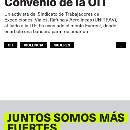
Convenio de la OIT
Un activista del Sindicato de Trabajadores de
Expediciones, Viajes, Rafting y Aerolíneas (UNITRAV),
afiliado a la ITF, ha escalado el monte Everest, donde
enarboló una bandera para reclamar un
OIT
VIOLENCIA
MUJERES
...
AVIACIÓN CIVIL
TURISMO
MUJERES
ITF ASIA-PACÍFICO
GLOBAL
JUNTOS SOMOS MÁS
FUERTES