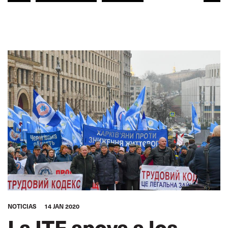
SECCIÓN DE PESCA
NAVEGACIÓN INTERIOR
TRANSPORTE FERROVIARIO
TRANSPORTE POR CARRETERA
GENTE DE MAR
TURISMO
TRANSPORTE URBANO
EUROPA
ITF ÁFRICA
ITF AMÉRICAS
ITF MUNDO ÁRABE
ITF ASIA-PACÍFICO
GLOBAL
NOTICIAS
14 JAN 2020
La ITF apoya a los