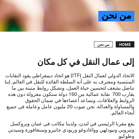
من نحن
Breadcrumb
من نحن
HOME
إلى عمال النقل في كل مكان
الاتحاد الدولي لعمال النقل (
ITF
) هو اتحاد ديمقراطي يقود النقابات
المنتسبة ومعترف به على أنه السلطة القائدة للنقل في العالم.
إننا
نناضل بشغف لتحسين حياة العمل، ونشكل روابط متينة بين ما
يقارب 700 نقابة عمالية من 150 دولة ستكون معزولة دون هذه
الروابط والعلاقات، ونساعد أعضاءها في ضمان الحقوق
والمساواة والعدالة. نحن صوت 20 مليون عامل وعاملة في جميع
أنحاء العالم
.
يقع مقرنا الرئيسي في لندن، ولدينا مكاتب في عمان وبروكسل
ونيروبي ونيودلهي وواغادوغو وريودي جانيرو وسنغافورة وسيدني
وطوكيو.