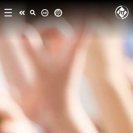
Skip
to
Take
main
content
action