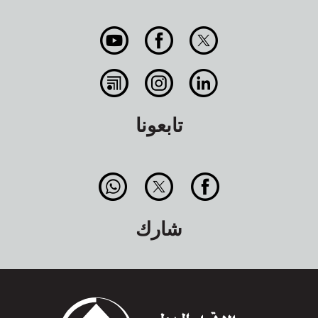
تابعونا
شارك