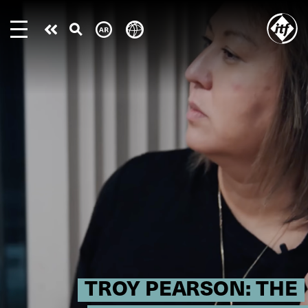
Skip
to
Take
main
content
action
TROY PEARSON: THE