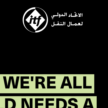
Skip
to
main
content
 WE'RE ALL
LD NEEDS A