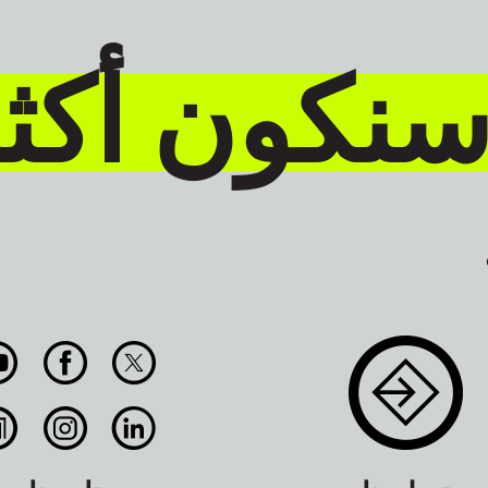
سنكون أكث