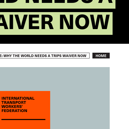
AIVER NOW
Breadcrumb
FE: WHY THE WORLD NEEDS A TRIPS WAIVER NOW
HOME