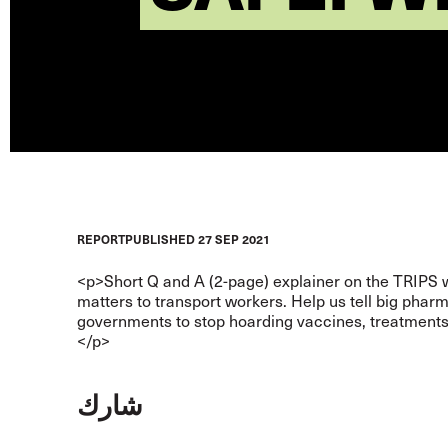
REPORT
PUBLISHED
27 SEP 2021
<p>Short Q and A (2-page) explainer on the TRIPS 
matters to transport workers. Help us tell big phar
governments to stop hoarding vaccines, treatments
</p>
شارك