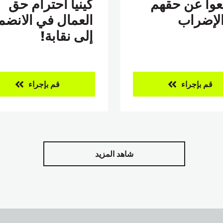
عوا عن حقهم
كينيا احترام حق
لإضراب
العمال في الانضم
إلى نقابة!
قم بإجراء
قم بإجراء
شاهد المزيد