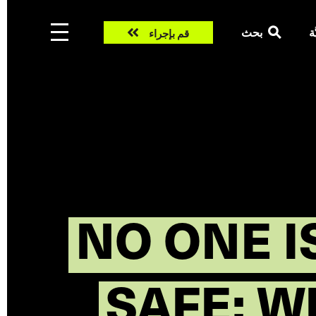
Take
ّة
بحث
قم بإجراء
action
NO ONE I
SAFE: W