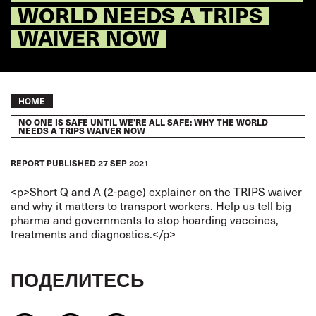
WORLD NEEDS A TRIPS
WAIVER NOW
Breadcrumb
HOME
NO ONE IS SAFE UNTIL WE'RE ALL SAFE: WHY THE WORLD
NEEDS A TRIPS WAIVER NOW
REPORT
PUBLISHED
27 SEP 2021
<p>Short Q and A (2-page) explainer on the TRIPS waiver
and why it matters to transport workers. Help us tell big
pharma and governments to stop hoarding vaccines,
treatments and diagnostics.</p>
ПОДЕЛИТЕСЬ