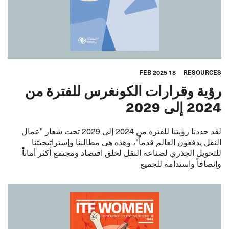
18 FEB 2025
RESOURCES
رؤية وقرارات الكونغرس للفترة من
2024 إلى 2029
لقد حددنا رؤيتنا للفترة من 2024 إلى 2029 تحت شعار "عمال
النقل يدفعون العالم قدماًً"، وهذه هي مطالبنا وإستراتيجيتنا
للتحويل الجذري لصناعة النقل لخلق اقتصاد ومجتمع أكثر أماناًً
وإنصافاًً واستدامة للجميع