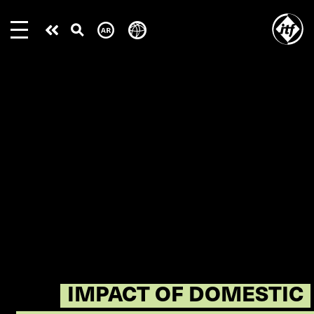
Skip
to
Take
main
content
action
IMPACT OF DOMESTIC