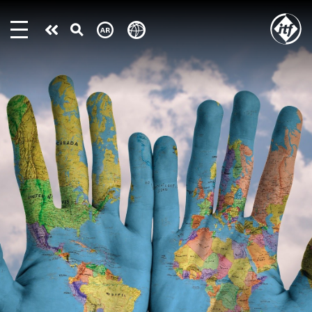
Skip
to
Take
main
content
action