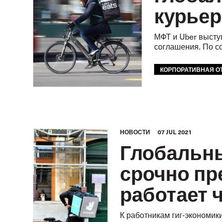
курье
МФТ и Uber высту
соглашения. По с
КОРПОРАТИВНАЯ О
HОВОСТИ
07 JUL 2021
Глобальн
срочно пр
работает 
К работникам гиг-экономик