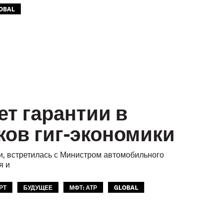
OBAL
т гарантии в
ков гиг-экономики
, встретилась с Министром автомобильного
я и
РТ
БУДУЩЕЕ
МФТ: АТР
GLOBAL