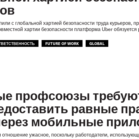
ров
пили с глобальной хартией безопасности труда курьеров, п
овместной хартии безопасности платформа Uber обязуется
ТВЕТСТВЕННОСТЬ
FUTURE OF WORK
GLOBAL
ые профсоюзы требуют
едоставить равные пра
через мобильные при
и отношение ужасное, поскольку работодатели, использую