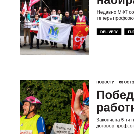
Недавно МФТ соо
теперь профсоюз
DELIVERY
FU
HОВОСТИ
08 OCT 
Побед
работ
Закончена 5-ти 
договор профсою