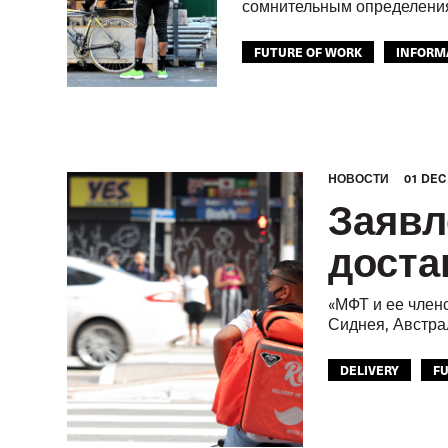
сомнительным определениям
FUTURE OF WORK
INFORM
GLOBAL
HОВОСТИ
01 DEC
Заявл
доста
«МФТ и ее член
Сиднея, Австра
DELIVERY
F