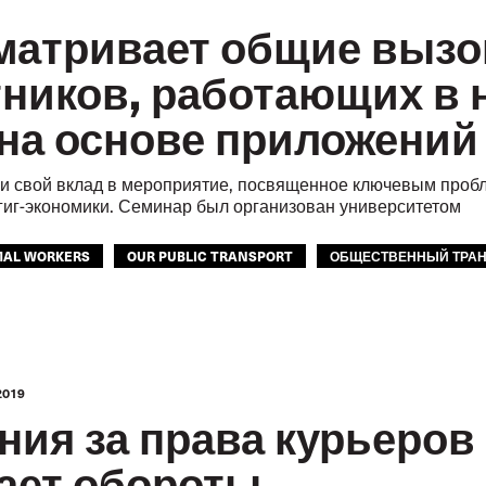
матривает общие выз
тников, работающих в
 на основе приложени
и свой вклад в мероприятие, посвященное ключевым пробл
гиг-экономики. Семинар был организован университетом
MAL WORKERS
OUR PUBLIC TRANSPORT
ОБЩЕСТВЕННЫЙ ТРА
Т
ГОРОДСКОЙ ТРАНСПОРТ
МОЛОДЕЖЬ
БУДУЩЕЕ
МФ
2019
ния за права курьеров
ает обороты