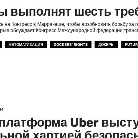
ы выполнят шесть тр
ь на Конгресс в Марракеше, чтобы возобновить борьбу за п
орые обсуждает Конгресс Международной федерации транс
АВТОМАТИЗАЦИЯ
DOCKERS' RIGHTS
ДОКЕРЫ
FUTUR
ЙЧИВОЕ РАЗВИТИЕ
СЕКЦИЯ ДОКЕРОВ
КОНГРЕСС МФТ 2024
24
платформа Uber высту
ьной хартией безопас