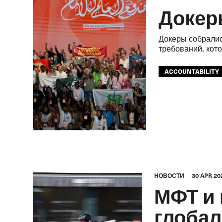
Докер
Докеры собралис
требований, кот
ACCOUNTABILITY
SAFETY
УСТО
HОВОСТИ
30 APR 20
МФТ и 
глобал