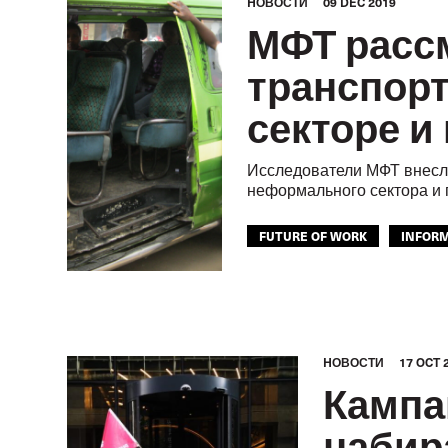
HОВОСТИ
09 DEC 2019
МФТ расс
транспор
секторе и
Исследователи МФТ внесл
неформального сектора и 
FUTURE OF WORK
INFOR
АВТОМОБИЛЬНЫЙ ТРАНСПОР
HОВОСТИ
17 OCT 
Кампа
набир