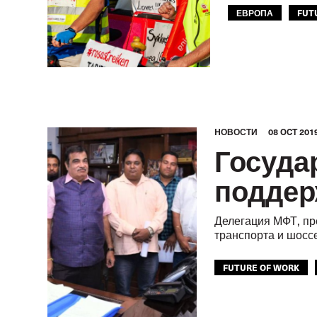
ЕВРОПА
FUT
HОВОСТИ
08 OCT 201
Госуда
поддер
Делегация МФТ, пр
транспорта и шосс
FUTURE OF WORK