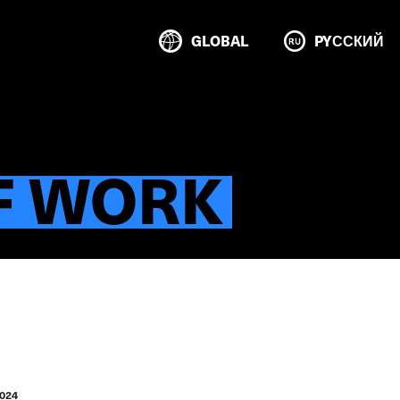
GLOBAL
PYССКИЙ
F WORK
2024