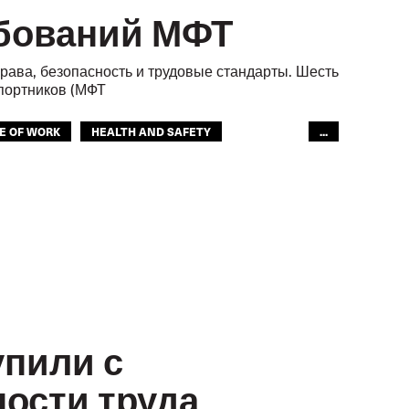
ебований МФТ
рава, безопасность и трудовые стандарты. Шесть
портников (МФТ
E OF WORK
HEALTH AND SAFETY
...
GLOBAL
пили с
ности труда