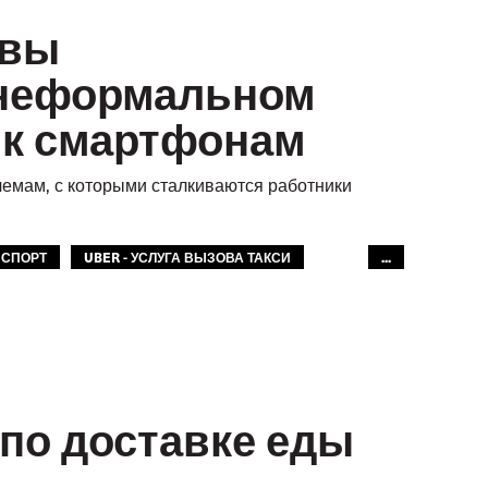
овы
 неформальном
й к смартфонам
емам, с которыми сталкиваются работники
НСПОРТ
UBER - УСЛУГА ВЫЗОВА ТАКСИ
...
Т: АФРИКА
МФТ: АТР
GLOBAL
 по доставке еды