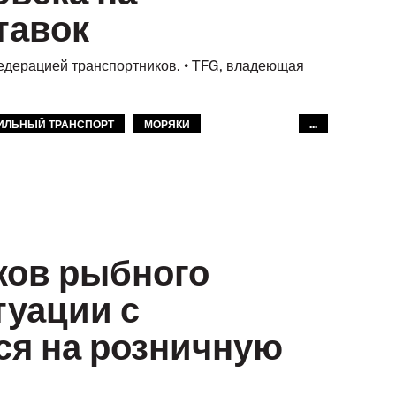
тавок
едерацией транспортников. • TFG, владеющая
ИЛЬНЫЙ ТРАНСПОРТ
МОРЯКИ
...
ков рыбного
туации с
ся на розничную