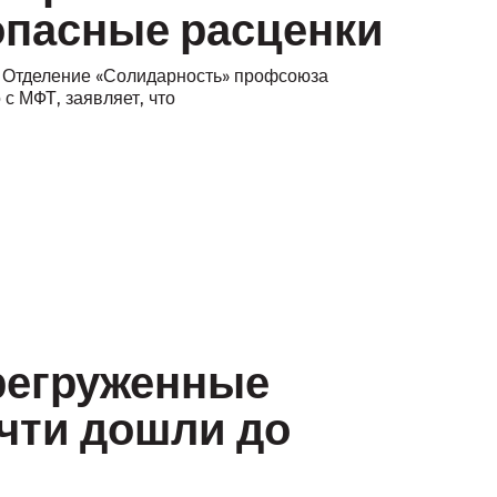
опасные расценки
. Отделение «Солидарность» профсоюза
с МФТ, заявляет, что
регруженные
очти дошли до