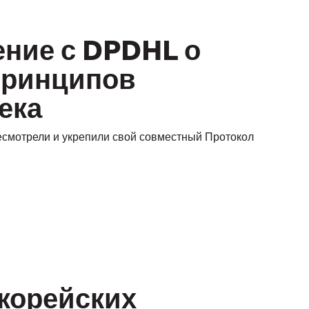
ение с DPDHL о
принципов
ека
смотрели и укрепили свой совместный Протокол
корейских