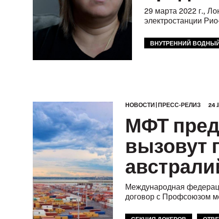
29 марта 2022 г., Л
электростанции Рио
ВНУТРЕННИЙ ВОДНЫЙ
МФТ: АТР
ЕВРОП
HОВОСТИ
ПРЕСС-РЕЛИЗ
24 
МФТ преду
вызовут 
австрали
Международная федерация
договор с Профсоюзом мо
СЕКЦИЯ ДОКЕРОВ
ОТВ