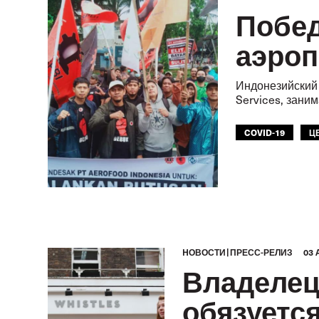
Побед
аэроп
Индонезийский 
Services, зани
COVID-19
Ц
HОВОСТИ
ПРЕСС-РЕЛИЗ
03 
Владелец
обязуетс