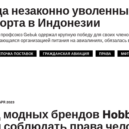
а незаконно уволенны
орта в Индонезии
профсоюз Gebuk одержал крупную победу для своих членов 
мающаяся организацией питания на авиалиниях, обязалась
ЕПОЧКА ПОСТАВОК
ГРАЖДАНСКАЯ АВИАЦИЯ
ПРАВА
МФТ
APR 2023
 модных брендов Hobb
я соблюдать права чел