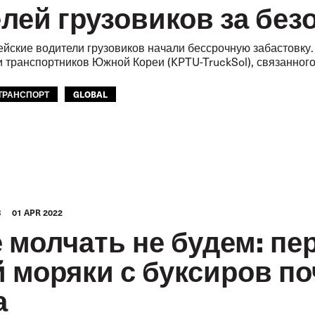
лей грузовиков за без
йские водители грузовиков начали бессрочную забастовку
 транспортников Южной Кореи (KPTU-TruckSol), связанного 
ТРАНСПОРТ
GLOBAL
З
01 APR 2022
 молчать не будем: пе
 моряки с буксиров п
а