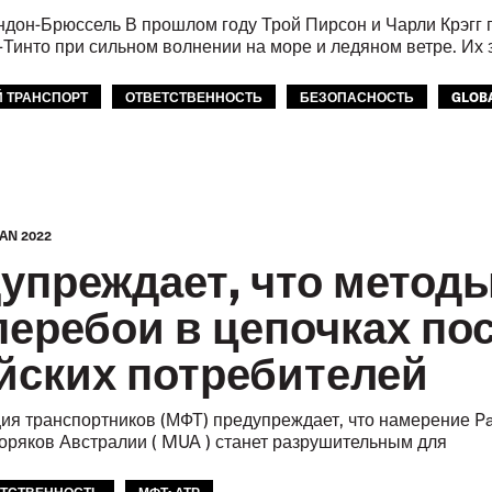
ондон-Брюссель В прошлом году Трой Пирсон и Чарли Крэгг
-Тинто при сильном волнении на море и ледяном ветре. Их 
 ТРАНСПОРТ
ОТВЕТСТВЕННОСТЬ
БЕЗОПАСНОСТЬ
GLOB
А
МЕЖАМЕРИКАНСКОЕ БЮРО МФТ
JAN 2022
преждает, что методы 
перебои в цепочках по
йских потребителей
 транспортников (МФТ) предупреждает, что намерение Pat
ряков Австралии ( MUA ) станет разрушительным для
ЕТСТВЕННОСТЬ
МФТ: АТР