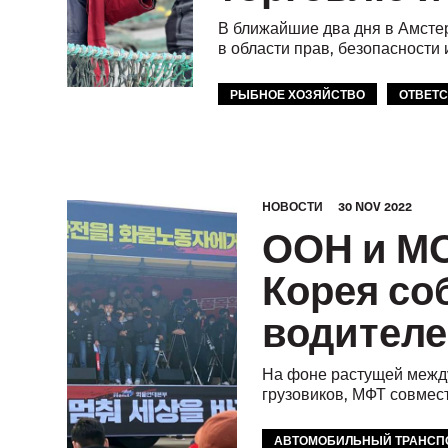
В ближайшие два дня в Амсте
в области прав, безопасност
РЫБНОЕ ХОЗЯЙСТВО
ОТВЕТ
HОВОСТИ
30 NOV 2022
ООН и МО
Корея со
водителе
На фоне растущей между
грузовиков, МФТ совмес
АВТОМОБИЛЬНЫЙ ТРАНСП