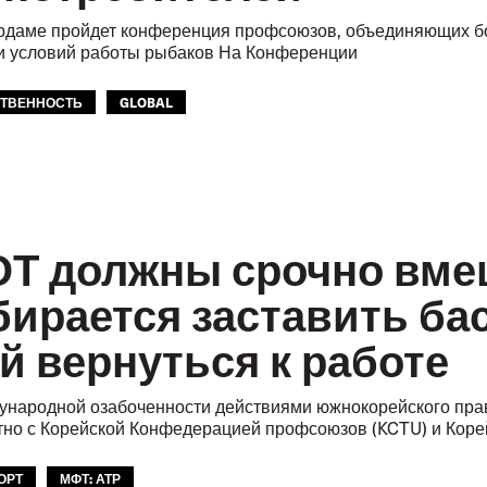
рдаме пройдет конференция профсоюзов, объединяющих бол
и и условий работы рыбаков На Конференции
СТВЕННОСТЬ
GLOBAL
Т должны срочно вме
бирается заставить б
й вернуться к работе
народной озабоченности действиями южнокорейского пра
тно с Корейской Конфедерацией профсоюзов (KCTU) и Коре
ОРТ
МФТ: АТР