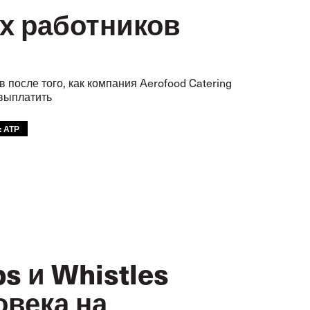
х работников
после того, как компания Aerofood Catering
 выплатить
: АТР
s и Whistles
овека на