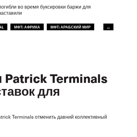
 погибли во время буксировки баржи для
заставили
AL
МФТ: АФРИКА
МФТ: АРАБСКИЙ МИР
...
Patrick Terminals
ставок для
rick Terminals отменить давний коллективный