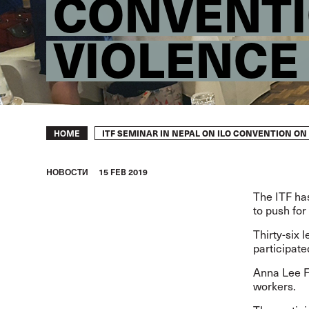
CONVENTI
VIOLENCE
Breadcrumb
ITF SEMINAR IN NEPAL ON ILO CONVENTION ON
HOME
HОВОСТИ
15 FEB 2019
The ITF ha
to push fo
Thirty-six 
participate
Anna Lee F
workers.