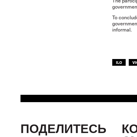
The partici
government
To conclud
government
informal.
ILO
V
ПОДЕЛИТЕСЬ
К