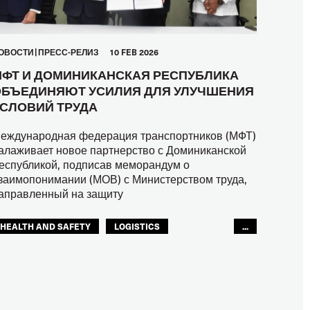
ОВОСТИ
ПРЕСС-РЕЛИЗ
10 FEB 2026
ФТ И ДОМИНИКАНСКАЯ РЕСПУБЛИКА
БЪЕДИНЯЮТ УСИЛИЯ ДЛЯ УЛУЧШЕНИЯ
СЛОВИЙ ТРУДА
еждународная федерация транспортников (МФТ)
алаживает новое партнерство с Доминиканской
еспубликой, подписав меморандум о
заимопонимании (МОВ) с Министерством труда,
аправленный на защиту
HEALTH AND SAFETY
LOGISTICS
...
RIGHTS
TOURISM
ТУРИЗМ
МЕЖАМЕРИКАНСКОЕ БЮРО МФТ