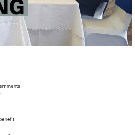
NG
vernments
.
benefit