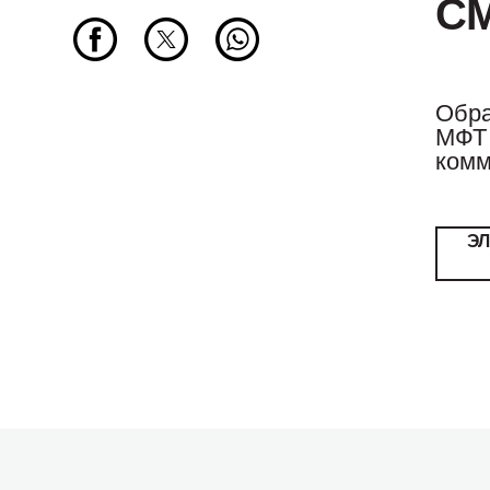
С
Обра
МФТ 
комм
Э