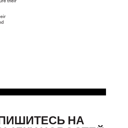
ure their
eir
nd
ПИШИТЕСЬ НА