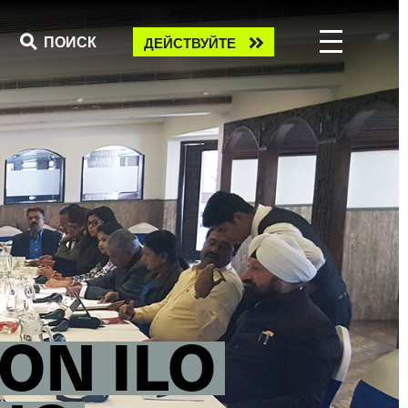
Take
ПОИСК
ДЕЙСТВУЙТЕ
action
 ON ILO