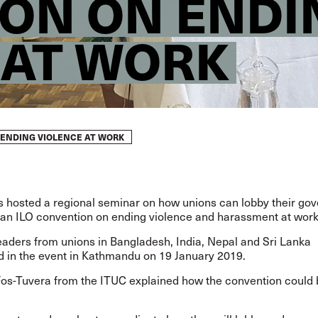
ON ON ENDI
 AT WORK
 ENDING VIOLENCE AT WORK
s hosted a regional seminar on how unions can lobby their go
r an ILO convention on ending violence and harassment at work
leaders from unions in Bangladesh, India, Nepal and Sri Lanka
d in the event in Kathmandu on 19 January 2019.
os-Tuvera from the ITUC explained how the convention could 