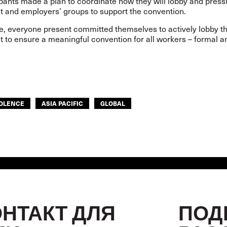
pants made a plan to coordinate how they will lobby and press
 and employers’ groups to support the convention.
e, everyone present committed themselves to actively lobby th
 to ensure a meaningful convention for all workers – formal a
IOLENCE
ASIA PACIFIC
GLOBAL
ОНТАКТ ДЛЯ
ПОД