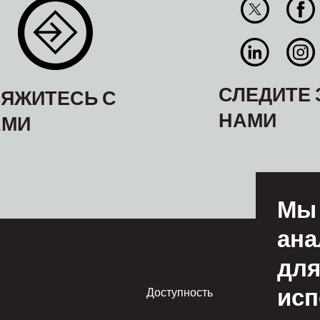
СЛЕДИТЕ 
ЯЖИТЕСЬ С
НАМИ
АМИ
Мы 
ана
для
исп
Footer
Доступность
Усл
пол