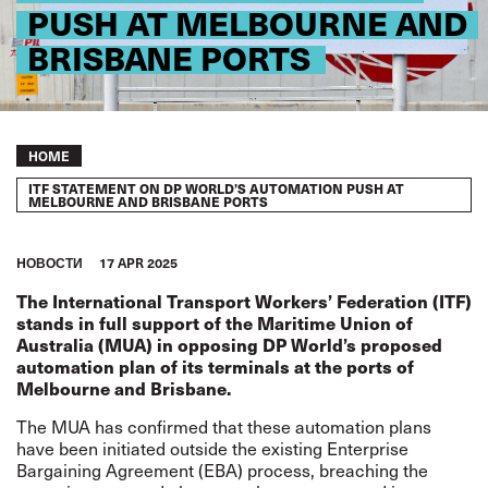
PUSH AT MELBOURNE AND
BRISBANE PORTS
Breadcrumb
HOME
ITF STATEMENT ON DP WORLD’S AUTOMATION PUSH AT
MELBOURNE AND BRISBANE PORTS
HОВОСТИ
17 APR 2025
The International Transport Workers’ Federation (ITF)
stands in full support of the Maritime Union of
Australia (MUA) in opposing DP World’s proposed
automation plan of its terminals at the ports of
Melbourne and Brisbane.
The MUA has confirmed that these automation plans
have been initiated outside the existing Enterprise
Bargaining Agreement (EBA) process, breaching the