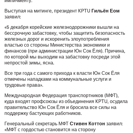
импичменту.
Гильён Еом
Выступая на митинге, президент KPTU
заявил:
«5 декабря корейские железнодорожники вышли на
бессрочную забастовку, чтобы защитить безопасность
железных дорог и искоренить злоупотребления
властью со стороны Министерства экономики и
финансов (при администрации Юн Сок Ёля). Причина,
по которой мы выходим на забастовку посреди этой
непростой зимы, ясна.
Все три года с самого прихода к власти Юн Сок Ёля
отмечены нападками на коммунальные услуги и
трудовые права».
Международная Федерация транспортников (МФТ),
куда входят профсоюзы из объединения KPTU,
осудила
правительство Юн Сок Ёля
и бросила все силы на
поддержку бастующих работников.
Стивен Коттон
Генеральный секретарь МФТ
заявил:
«МФТ с гордостью становится на сторону