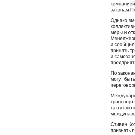
компанией
законам П
Однако вме
коллектив
меры и от
Менеджеры
и сообщили
принять т
и самозаня
предприят
По закона
могут быт
переговор
Междунаро
транспортн
тактикой п
междунаро
Стивен Ко
признать 