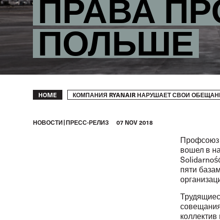
ПРАВА П
ПОЛЬШЕ
Breadcrumb
КОМПАНИЯ RYANAIR НАРУШАЕТ СВОИ ОБЕЩАН
HOME
HОВОСТИ
ПРЕСС-РЕЛИЗ
07 NOV 2018
Профсоюз 
вошел в н
Solidarno
пяти базам
организац
Трудящиес
совещания
коллектив