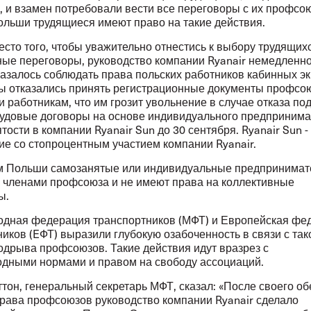
, и взамен потребовали вести все переговоры с их профсо
ольши трудящиеся имеют право на такие действия.
сто того, чтобы уважительно отнестись к выбору трудящих
ные переговоры, руководство компании Ryanair немедленн
казалось соблюдать права польских работников кабинных э
 отказались принять регистрационные документы профс
 работникам, что им грозит увольнение в случае отказа по
рудовые договоры на основе индивидуального предпринима
тости в компании Ryanair Sun до 30 сентября. Ryanair Sun 
ие со стопроцентным участием компании Ryanair.
м Польши самозанятые или индивидуальные предпринимат
ь членами профсоюза и не имеют права на коллективные
ы.
дная федерация транспортников (МФТ) и Европейская фе
иков (EФТ) выразили глубокую озабоченность в связи с так
одрыва профсоюзов. Такие действия идут вразрез с
дными нормами и правом на свободу ассоциаций.
ттон, генеральный секретарь МФТ, сказал: «После своего о
права профсоюзов руководство компании Ryanair сделало