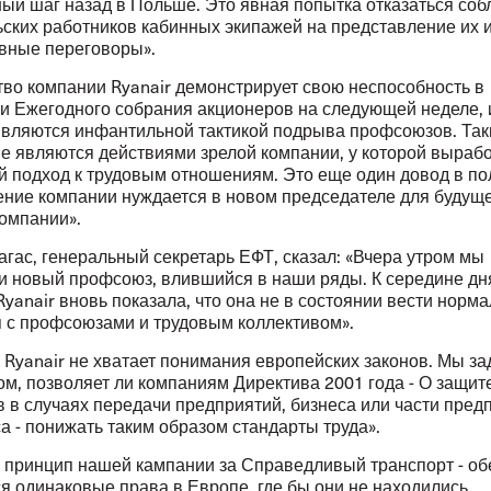
ный шаг назад в Польше. Это явная попытка отказаться со
ьских работников кабинных экипажей на представление их 
ивные переговоры».
тво компании Ryanair демонстрирует свою неспособность в
и Ежегодного собрания акционеров на следующей неделе, 
являются инфантильной тактикой подрыва профсоюзов. Так
не являются действиями зрелой компании, у которой выраб
 подход к трудовым отношениям. Это еще один довод в пол
ение компании нуждается в новом председателе для будущ
компании».
гас, генеральный секретарь ЕФТ, сказал: «Вчера утром мы
и новый профсоюз, влившийся в наши ряды. К середине дн
yanair вновь показала, что она не в состоянии вести норм
 с профсоюзами и трудовым коллективом».
 Ryanair не хватает понимания европейских законов. Мы з
ом, позволяет ли компаниям Директива 2001 года - О защит
 в случаях передачи предприятий, бизнеса или части пред
а - понижать таким образом стандарты труда».
 принцип нашей кампании за Справедливый транспорт - об
я одинаковые права в Европе, где бы они не находились.