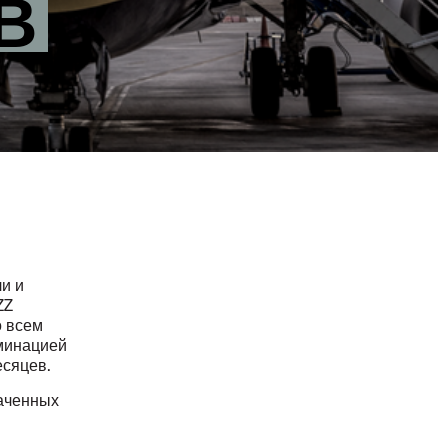
В
и и
ZZ
о всем
ьминацией
есяцев.
наченных