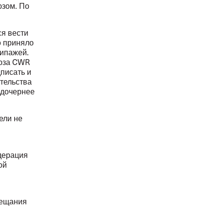
юзом. По
ся вести
о приняло
кипажей.
оюза CWR
дписать и
тельства
- дочернее
ели не
дерация
ой
бещания