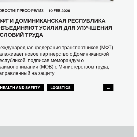
ОВОСТИ
ПРЕСС-РЕЛИЗ
10 FEB 2026
ФТ И ДОМИНИКАНСКАЯ РЕСПУБЛИКА
БЪЕДИНЯЮТ УСИЛИЯ ДЛЯ УЛУЧШЕНИЯ
СЛОВИЙ ТРУДА
еждународная федерация транспортников (МФТ)
алаживает новое партнерство с Доминиканской
еспубликой, подписав меморандум о
заимопонимании (МОВ) с Министерством труда,
аправленный на защиту
HEALTH AND SAFETY
LOGISTICS
...
RIGHTS
TOURISM
ТУРИЗМ
МЕЖАМЕРИКАНСКОЕ БЮРО МФТ