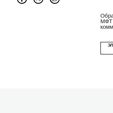
Обра
МФТ 
комм
Э