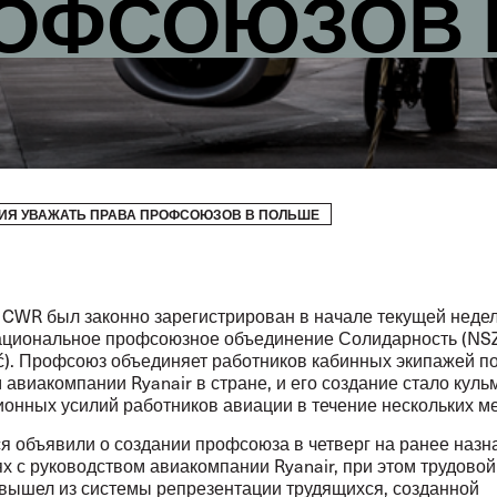
РОФСОЮЗОВ 
ИЯ УВАЖАТЬ ПРАВА ПРОФСОЮЗОВ В ПОЛЬШЕ
CWR был законно зарегистрирован в начале текущей недел
ациональное профсоюзное объединение Солидарность (NS
ść). Профсоюз объединяет работников кабинных экипажей п
 авиакомпании Ryanair в стране, и его создание стало кул
ионных усилий работников авиации в течение нескольких м
я объявили о создании профсоюза в четверг на ранее наз
х с руководством авиакомпании Ryanair, при этом трудовой
 вышел из системы репрезентации трудящихся, созданной