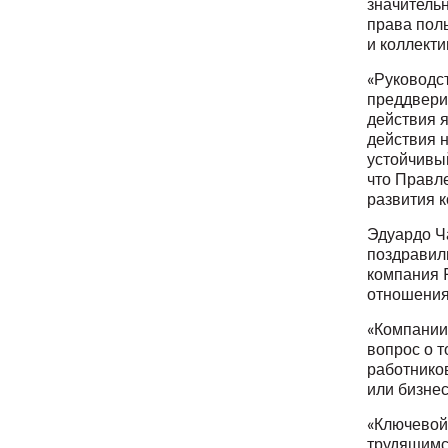
значитель
права пол
и коллект
«Руководс
преддвери
действия 
действия 
устойчивый
что Правл
развития 
Эдуардо Ча
поздравил
компания R
отношения
«Компании
вопрос о т
работников
или бизнес
«Ключевой
трудящимс