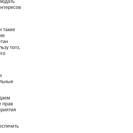
блюдать
интересов
и такие
ие
отан
ьзу того,
его
я
альные
адаем
е прав
приятия
еспечить