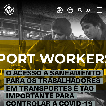
Skip
to
Take
main
content
action
O ACESSO A SANEAMENTO
PARA OS TRABALHADORES
EM TRANSPORTES É TÃO
IMPORTANTE PARA
CONTROLAR A COVID-19