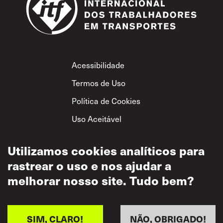
Footer
Acessibilidade
Termos de Uso
Política de Cookies
Uso Aceitável
Política de
Privacidade
Utilizamos cookies analíticos para
rastrear o uso e nos ajudar a
Política de Respeito
Mútuo
melhorar nosso site. Tudo bem?
SIM, CLARO!
NÃO, OBRIGADO!