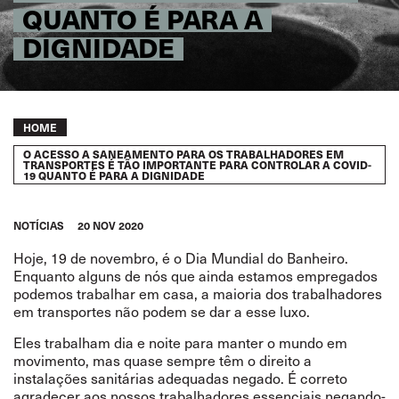
QUANTO É PARA A
DIGNIDADE
Breadcrumb
HOME
O ACESSO A SANEAMENTO PARA OS TRABALHADORES EM
TRANSPORTES É TÃO IMPORTANTE PARA CONTROLAR A COVID-
19 QUANTO É PARA A DIGNIDADE
NOTÍCIAS
20 NOV 2020
Hoje, 19 de novembro, é o Dia Mundial do Banheiro.
Enquanto alguns de nós que ainda estamos empregados
podemos trabalhar em casa, a maioria dos trabalhadores
em transportes não podem se dar a esse luxo.
Eles trabalham dia e noite para manter o mundo em
movimento, mas quase sempre têm o direito a
instalações sanitárias adequadas negado. É correto
agradecer aos nossos trabalhadores essenciais negando-