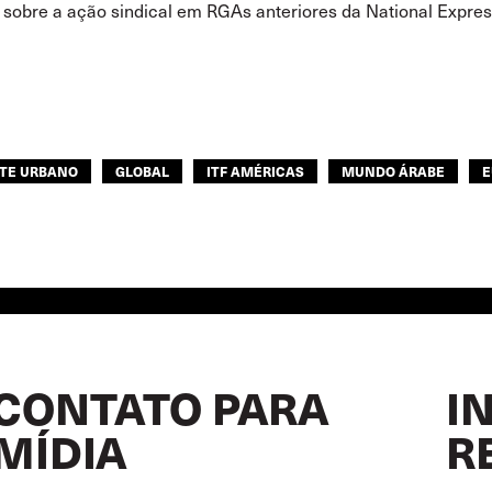
 sobre a ação sindical em RGAs anteriores da National Expre
TE URBANO
GLOBAL
ITF AMÉRICAS
MUNDO ÁRABE
E
CONTATO PARA
I
MÍDIA
R