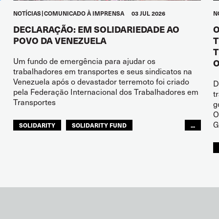
NOTÍCIAS
COMUNICADO À IMPRENSA
03 JUL 2026
N
DECLARAÇÃO: EM SOLIDARIEDADE AO
O
POVO DA VENEZUELA
T
T
Um fundo de emergência para ajudar os
O
trabalhadores em transportes e seus sindicatos na
Venezuela após o devastador terremoto foi criado
D
pela Federação Internacional dos Trabalhadores em
t
Transportes
g
O
G
SOLIDARITY
SOLIDARITY FUND
...
ITF AMÉRICAS