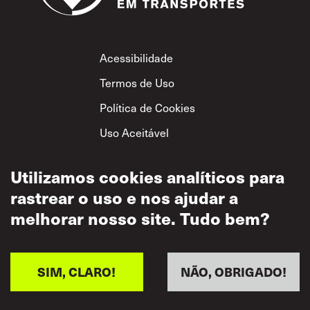
Footer
Acessibilidade
Termos de Uso
Política de Cookies
Uso Aceitável
Política de
Privacidade
Utilizamos cookies analíticos para
rastrear o uso e nos ajudar a
Política de Respeito
Mútuo
melhorar nosso site. Tudo bem?
SIM, CLARO!
NÃO, OBRIGADO!