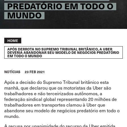
PREDATÓRIO EM TODO O
MUNDO
Breadcrumb
HOME
APÓS DERROTA NO SUPREMO TRIBUNAL BRITÂNICO, A UBER
DEVERIA ABANDONAR SEU MODELO DE NEGÓCIOS PREDATÓRIO
EM TODO O MUNDO
NOTÍCIAS
23 FEB 2021
Após a decisão do Supremo Tribunal britânico esta
manhã, que declarou que os motoristas da Uber são
trabalhadores e não terceirizados autônomos, a
federação sindical global representando 20 milhões de
trabalhadores em transportes clamou à Uber que
abandone seu modelo de negócios predatório em todo o
mundo.
A recusa por unanimidade do recurso da Uber emitida