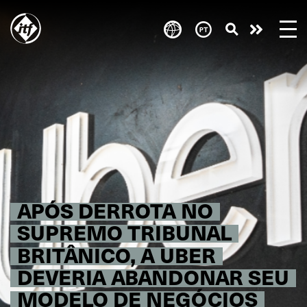
Skip
to
Take
main
content
action
APÓS DERROTA NO
SUPREMO TRIBUNAL
BRITÂNICO, A UBER
DEVERIA ABANDONAR SEU
MODELO DE NEGÓCIOS