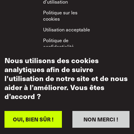
d’utilisation
Politique sur les
cookies
Utilisation acceptable
Politique de
confidentialité
Politique sur le
Nous utilisons des cookies
respect mutuel
analytiques afin de suivre
l’utilisation de notre site et de nous
aider à l’améliorer. Vous êtes
d’accord ?
OUI, BIEN SÛR !
NON MERCI !