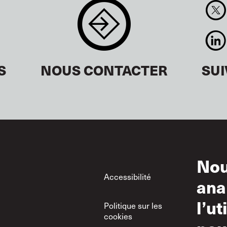
S
NOUS CONTACTER
SU
Nou
Footer
Accessibilité
Con
ana
d’ut
l’ut
Politique sur les
Uti
cookies