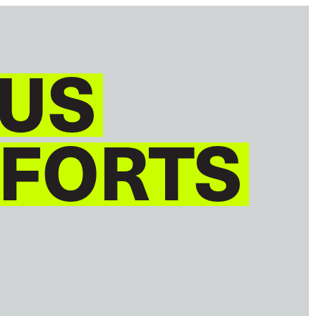
US
 FORTS