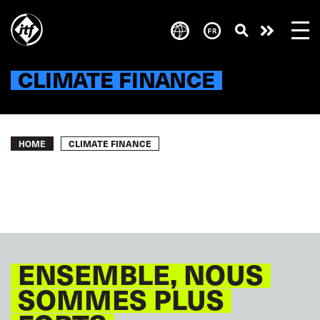
Skip
to
Take
main
content
action
CLIMATE FINANCE
Breadcrumb
CLIMATE FINANCE
HOME
ENSEMBLE, NOUS
SOMMES PLUS