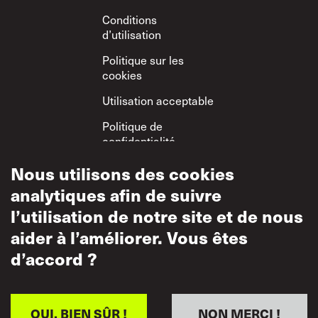
Conditions
d’utilisation
Politique sur les
cookies
Utilisation acceptable
Politique de
confidentialité
Politique sur le
Nous utilisons des cookies
respect mutuel
analytiques afin de suivre
l’utilisation de notre site et de nous
aider à l’améliorer. Vous êtes
d’accord ?
OUI, BIEN SÛR !
NON MERCI !