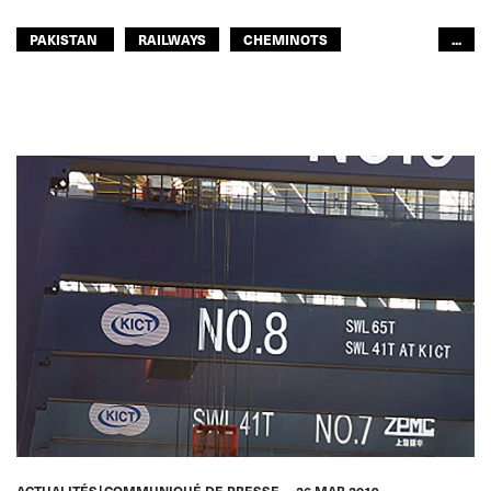
PAKISTAN
RAILWAYS
CHEMINOTS
...
ITF ASIE-PACIFIQUE
GLOBAL