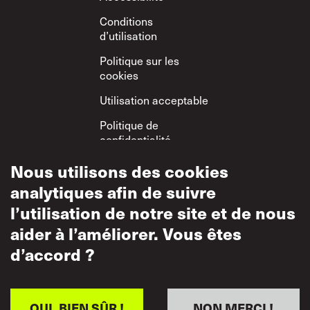
Footer
Conditions
d’utilisation
Politique sur les
cookies
Utilisation acceptable
Politique de
confidentialité
Politique sur le
Nous utilisons des cookies
respect mutuel
analytiques afin de suivre
l’utilisation de notre site et de nous
aider à l’améliorer. Vous êtes
d’accord ?
OUI, BIEN SÛR !
NON MERCI !