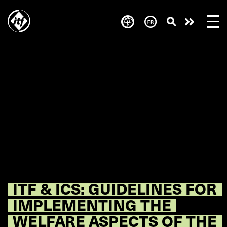
Skip
to
Take
main
content
action
ITF & ICS: GUIDELINES FOR
IMPLEMENTING THE
WELFARE ASPECTS OF THE