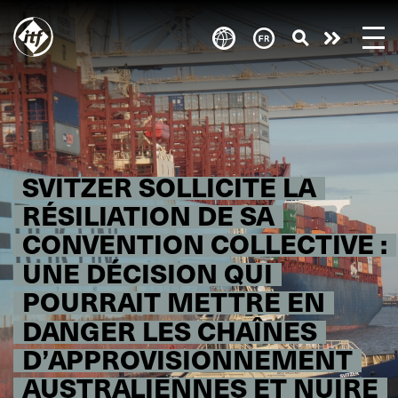
Skip
to
Take
main
content
action
SVITZER SOLLICITE LA
RÉSILIATION DE SA
CONVENTION COLLECTIVE :
UNE DÉCISION QUI
POURRAIT METTRE EN
DANGER LES CHAÎNES
D’APPROVISIONNEMENT
AUSTRALIENNES ET NUIRE