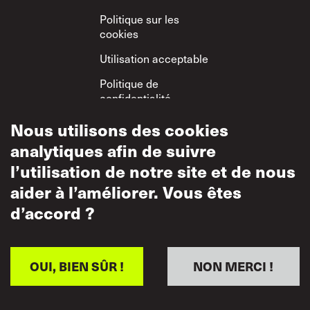
Politique sur les
cookies
Utilisation acceptable
Politique de
confidentialité
Politique sur le
Nous utilisons des cookies
respect mutuel
analytiques afin de suivre
l’utilisation de notre site et de nous
aider à l’améliorer. Vous êtes
d’accord ?
OUI, BIEN SÛR !
NON MERCI !