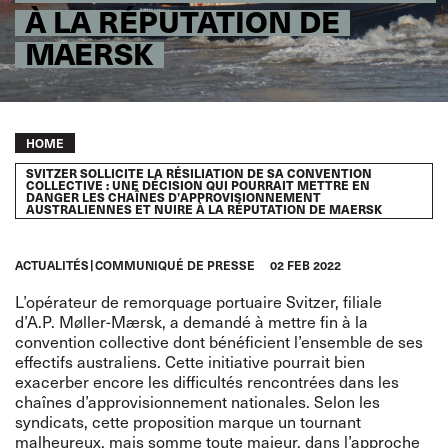
À LA RÉPUTATION DE
MAERSK
Breadcrumb
HOME
SVITZER SOLLICITE LA RÉSILIATION DE SA CONVENTION
COLLECTIVE : UNE DÉCISION QUI POURRAIT METTRE EN
DANGER LES CHAÎNES D’APPROVISIONNEMENT
AUSTRALIENNES ET NUIRE À LA RÉPUTATION DE MAERSK
ACTUALITÉS
COMMUNIQUÉ DE PRESSE
02 FEB 2022
L’opérateur de remorquage portuaire Svitzer, filiale
d’A.P. Møller-Mærsk, a demandé à mettre fin à la
convention collective dont bénéficient l’ensemble de ses
effectifs australiens. Cette initiative pourrait bien
exacerber encore les difficultés rencontrées dans les
chaînes d’approvisionnement nationales. Selon les
syndicats, cette proposition marque un tournant
malheureux, mais somme toute majeur, dans l’approche