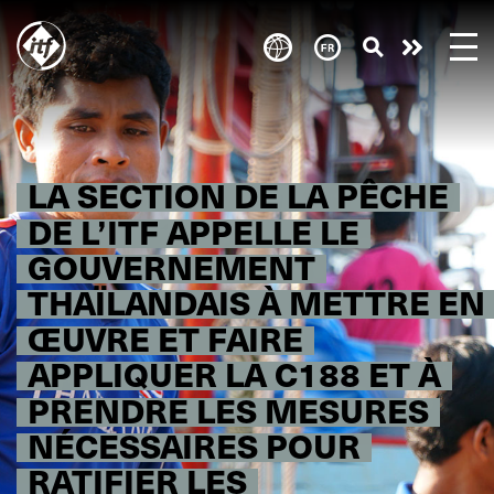
Skip
to
Take
main
content
action
LA SECTION DE LA PÊCHE
DE L’ITF APPELLE LE
GOUVERNEMENT
THAÏLANDAIS À METTRE EN
ŒUVRE ET FAIRE
APPLIQUER LA C188 ET À
PRENDRE LES MESURES
NÉCESSAIRES POUR
RATIFIER LES