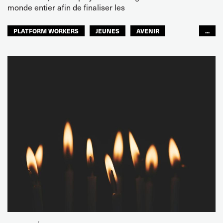
monde entier afin de finaliser les
PLATFORM WORKERS
JEUNES
AVENIR
...
GLOBAL