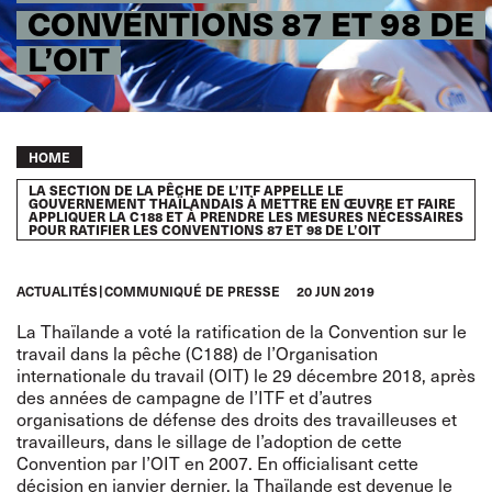
CONVENTIONS 87 ET 98 DE
L’OIT
Breadcrumb
HOME
LA SECTION DE LA PÊCHE DE L’ITF APPELLE LE
GOUVERNEMENT THAÏLANDAIS À METTRE EN ŒUVRE ET FAIRE
APPLIQUER LA C188 ET À PRENDRE LES MESURES NÉCESSAIRES
POUR RATIFIER LES CONVENTIONS 87 ET 98 DE L’OIT
ACTUALITÉS
COMMUNIQUÉ DE PRESSE
20 JUN 2019
La Thaïlande a voté la ratification de la Convention sur le
travail dans la pêche (C188) de l’Organisation
internationale du travail (OIT) le 29 décembre 2018, après
des années de campagne de l’ITF et d’autres
organisations de défense des droits des travailleuses et
travailleurs, dans le sillage de l’adoption de cette
Convention par l’OIT en 2007. En officialisant cette
décision en janvier dernier, la Thaïlande est devenue le