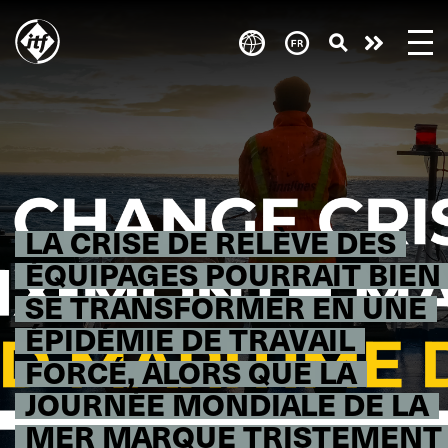
Skip
to
Take
main
content
action
LA CRISE DE RELÈVE DES
ÉQUIPAGES POURRAIT BIEN
SE TRANSFORMER EN UNE
ÉPIDÉMIE DE TRAVAIL
FORCÉ, ALORS QUE LA
JOURNÉE MONDIALE DE LA
MER MARQUE TRISTEMENT