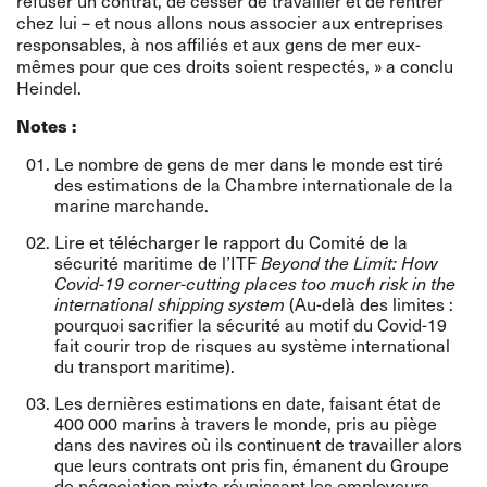
refuser un contrat, de cesser de travailler et de rentrer
chez lui – et nous allons nous associer aux entreprises
responsables, à nos affiliés et aux gens de mer eux-
mêmes pour que ces droits soient respectés, » a conclu
Heindel.
Notes :
Le nombre de gens de mer dans le monde est tiré
des
estimations de la Chambre internationale de la
marine marchande
.
Lire et télécharger le rapport du Comité de la
sécurité
maritime de l
’ITF
Beyond the Limit:
How
Covid-19 corner-cutting places too much risk in the
international shipping system
(Au-delà des limites :
pourquoi sacrifier la sécurité au motif du Covid-19
fait courir trop de risques au système international
du transport maritime).
Les dernières estimations en date, faisant état de
400 000 marins à travers le monde, pris au piège
dans des navires où ils continuent de travailler alors
que leurs contrats ont pris fin, émanent du Groupe
de négociation mixte réunissant les employeurs