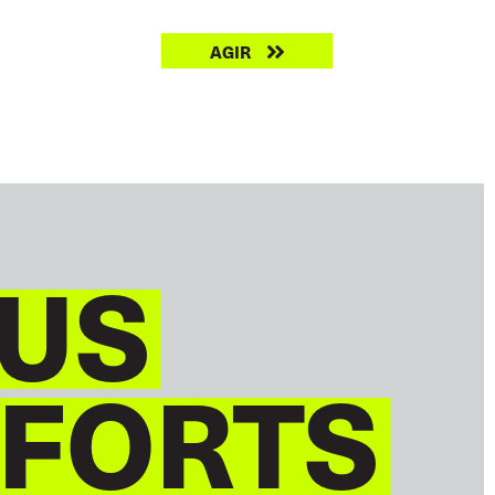
Take
RECHERCHER
AGIR
action
US
 FORTS