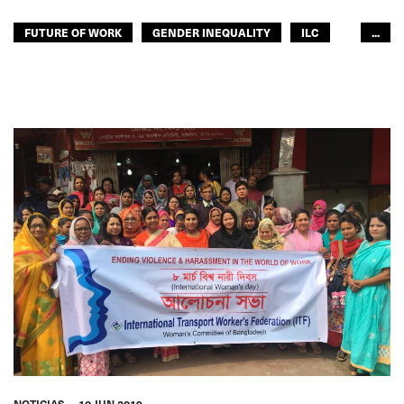
FUTURE OF WORK
GENDER INEQUALITY
ILC
...
CADENA DE SUMINISTRO
VIOLENCIA
MUJERES
FUTURO
RESPONSABILIDAD
ITF ÁFRICA
ITF AMÉRICAS
ITF MUNDO ÁRABE
ITF ASIA-PACÍFICO
GLOBAL