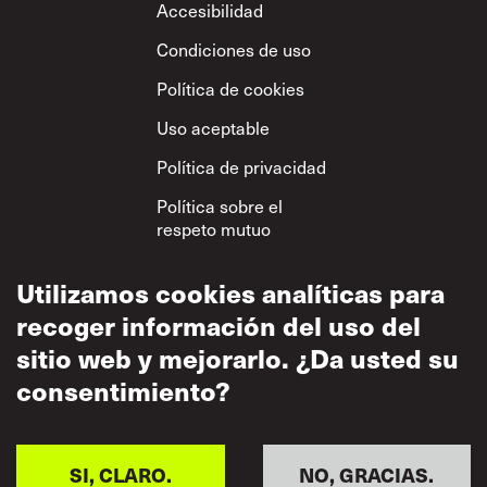
Footer
Accesibilidad
Condiciones de uso
Política de cookies
Uso aceptable
Política de privacidad
Política sobre el
respeto mutuo
Utilizamos cookies analíticas para
recoger información del uso del
sitio web y mejorarlo. ¿Da usted su
consentimiento?
SI, CLARO.
NO, GRACIAS.