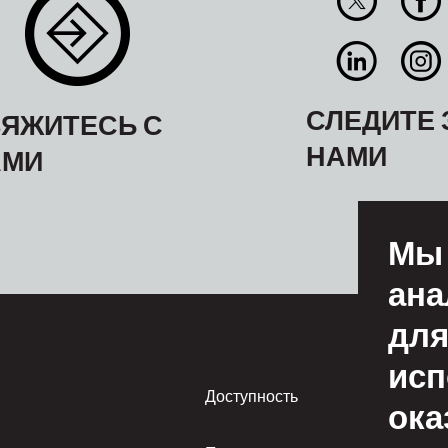
СЛЕДИТЕ 
ЯЖИТЕСЬ С
НАМИ
АМИ
Мы 
ана
для
исп
Footer
Доступность
Усл
ока
пол