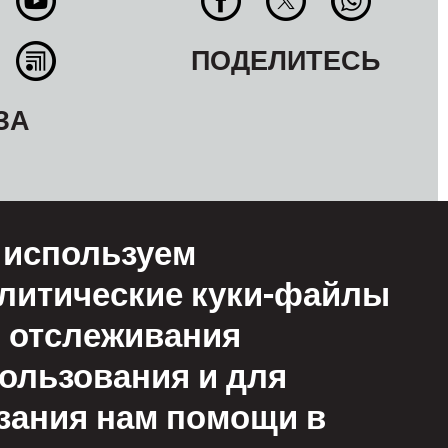
ПОДЕЛИТЕСЬ
ЗА
используем
литические куки-файлы
 отслеживания
ользования и для
овия
зания нам помощи в
ьзования