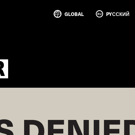
GLOBAL
PYССКИЙ
R
S DENIE